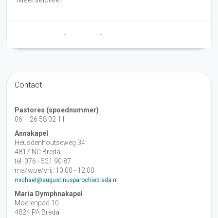
Marry en Trudy
-
26 juli 2021
-
No Comments
Contact
Pastores (spoednummer)
06 – 26 58 02 11
Annakapel
Heusdenhoutseweg 34
4817 NC Breda
tel: 076 - 521 90 87
ma/woe/vrij: 10:00 - 12:00
michael@augustinusparochiebreda.nl
Maria Dymphnakapel
Moerenpad 10
4824 PA Breda