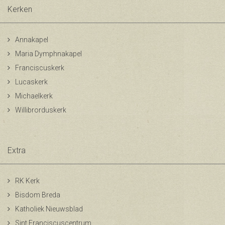
Kerken
Annakapel
Maria Dymphnakapel
Franciscuskerk
Lucaskerk
Michaelkerk
Willibrorduskerk
Extra
RK Kerk
Bisdom Breda
Katholiek Nieuwsblad
Sint Franciscuscentrum