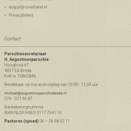
augustijnsverband.nl
Privacybeleid
Contact
Parochiesecretariaat
H. Augustinusparochie:
Hooghout 67
4817 EA Breda
KvK nr 74865846
Bereikbaar op ma-woe-vrijdag van 10.00 - 12.00 uur.
michael@augustinusparochiebreda.nl
076 - 521 90 87
Bankekeningnummer:
IBAN NL09 RABO 0117 7541 10
Pastores (spoed)
06 – 26 58 02 11