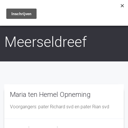
Toggle
navigation
Meerseldreef
Maria ten Hemel Opneming
Voorgangers: pater Richard svd en pater Rian svd
Franciscus
-
7 augustus 2023
-
No Comments