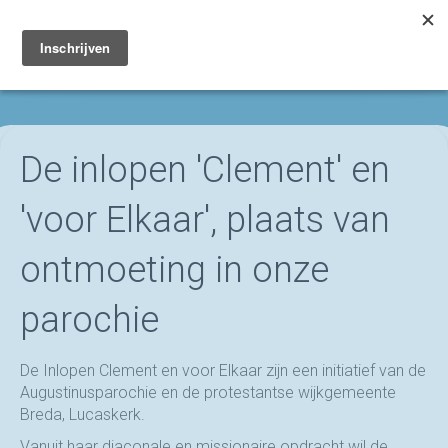
Toggle
navigation
De inlopen 'Clement' en
'voor Elkaar', plaats van
ontmoeting in onze
parochie
De Inlopen Clement en voor Elkaar zijn een initiatief van de
Augustinusparochie en de protestantse wijkgemeente
Breda, Lucaskerk.
Vanuit haar diaconale en missionaire opdracht wil de