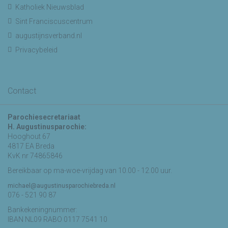
Katholiek Nieuwsblad
Sint Franciscuscentrum
augustijnsverband.nl
Privacybeleid
Contact
Parochiesecretariaat
H. Augustinusparochie:
Hooghout 67
4817 EA Breda
KvK nr 74865846
Bereikbaar op ma-woe-vrijdag van 10.00 - 12.00 uur.
michael@augustinusparochiebreda.nl
076 - 521 90 87
Bankekeningnummer:
IBAN NL09 RABO 0117 7541 10