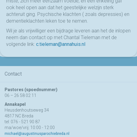
miste, zich meer eenzaam voelde, en een enkeling gaf
ook heel open aan dat het geestelijke welzijn sterk
achteruit ging. Psychische klachten ( zoals depressies) en
dementieklachten leken toe te nemen.
Wil je als vrijwilliger een bijdrage leveren aan het de inlopen
neem dan contact op met Chantal Tieleman met de
volgende link:
c.tieleman@annahuis.nl
Contact
Pastores (spoednummer)
06 – 26 58 02 11
Annakapel
Heusdenhoutseweg 34
4817 NC Breda
tel: 076 - 521 90 87
ma/woe/vrij: 10:00 - 12:00
michael@augustinusparochiebreda.nl