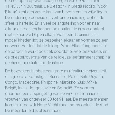
deuren open op woensdagmorgen van 09.45 uur tot
11.45 uur in Buurthuis De Biesdonk in Breda Noord. “Voor
Elkaar” kent een vaste kern van bezoekers en vrijwilligers.
De onderlinge cohesie en verbondenheid is groot en de
sfeer is hartelijk. Er is veel belangstelling voor en naar
elkaar en mensen hebben ook buiten de inloop contact
met elkaar. Ze helpen elkaar wanneer dit binnen hun
mogelijkheden ligt, ze bezoeken elkaar en vormen zo een
netwerk. Het feit dat de Inloop “Voor Elkaar” ingebed is in
de parochie werkt positief, doordat er veel bezoekers en
de priester/overste van de religieuze leefgemeenschap na
de dienst aansluiten bij de inloop.
De bezoekers hebben een grote multiculturele diversiteit
en zijn o.a. afkomstig uit Suriname, Polen, Brits Guyana,
Congo, Macedonië, Philippine, Marokko, Zuid-Afrika,
België, India, Joegoslavië en Somalië. Ze vormen
daarmee een afspiegeling van de wijk met mannen en
vrouwen van ongeveer 30 tot 91 jaar. De meeste mensen
komen uit de wijk Hoge Vucht maar soms ook uit de stad.
De meerderheid is alleenstaand.