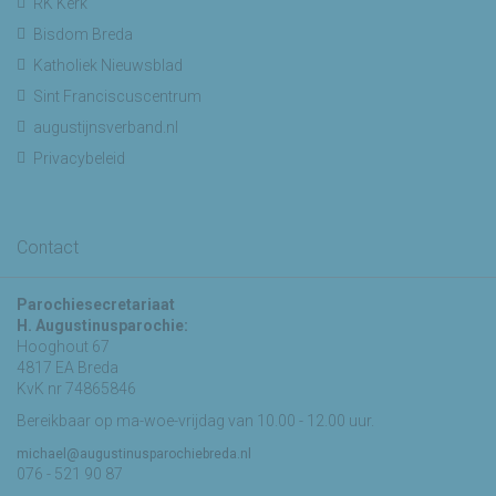
RK Kerk
Bisdom Breda
Katholiek Nieuwsblad
Sint Franciscuscentrum
augustijnsverband.nl
Privacybeleid
Contact
Parochiesecretariaat
H. Augustinusparochie:
Hooghout 67
4817 EA Breda
KvK nr 74865846
Bereikbaar op ma-woe-vrijdag van 10.00 - 12.00 uur.
michael@augustinusparochiebreda.nl
076 - 521 90 87