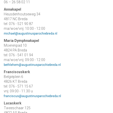
06 – 26 58 02 11
Annakapel
Heusdenhoutseweg 34
4817 NC Breda
tel: 076 - 521 90 87
ma/woe/vrij: 10:00 - 12:00
michael@augustinusparochiebreda.nl
Maria Dymphnakapel
Moerenpad 10
4824 PA Breda
tel: 076 - 541 01 94
ma/woe/vrij: 09:00 - 12:00
bethlehem@augustinusparochiebreda.nl
Franciscuskerk
Belgiëplein 6
4826 KT Breda
tel: 076 - 571 15 67
vrij: 09:00 - 11.30 u
franciscus@augustinusparochiebreda.nl
Lucaskerk
Tweeschaar 125
4822 AS Breda