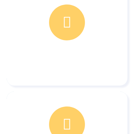
e
1
Communie