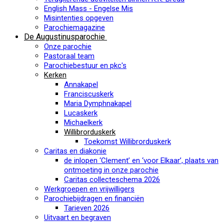
English Mass - Engelse Mis
Misintenties opgeven
Parochiemagazine
De Augustinusparochie
Onze parochie
Pastoraal team
Parochiebestuur en pkc's
Kerken
Annakapel
Franciscuskerk
Maria Dymphnakapel
Lucaskerk
Michaelkerk
Willibrorduskerk
Toekomst Willibrorduskerk
Caritas en diakonie
de inlopen ‘Clement’ en ‘voor Elkaar’, plaats van
ontmoeting in onze parochie
Caritas collecteschema 2026
Werkgroepen en vrijwilligers
Parochiebijdragen en financiën
Tarieven 2026
Uitvaart en begraven