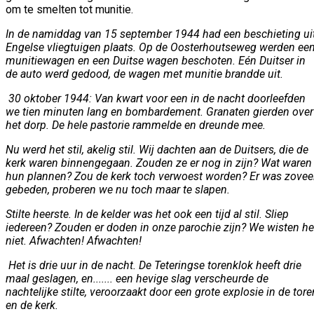
om te smelten tot munitie.
In de namiddag van 15 september 1944 had een beschieting ui
Engelse vliegtuigen plaats. Op de Oosterhoutseweg werden ee
munitiewagen en een Duitse wagen beschoten. Eén Duitser in
de auto werd gedood, de wagen met munitie brandde uit.
30 oktober 1944: Van kwart voor een in de nacht doorleefden
we tien minuten lang en bombardement. Granaten gierden over
het dorp. De hele pastorie rammelde en dreunde mee.
Nu werd het stil, akelig stil. Wij dachten aan de Duitsers, die de
kerk waren binnengegaan. Zouden ze er nog in zijn? Wat waren
hun plannen? Zou de kerk toch verwoest worden? Er was zovee
gebeden, proberen we nu toch maar te slapen.
Stilte heerste. In de kelder was het ook een tijd al stil. Sliep
iedereen? Zouden er doden in onze parochie zijn? We wisten he
niet. Afwachten! Afwachten!
Het is drie uur in de nacht. De Teteringse torenklok heeft drie
maal geslagen, en....... een hevige slag verscheurde de
nachtelijke stilte, veroorzaakt door een grote explosie in de tore
en de kerk.