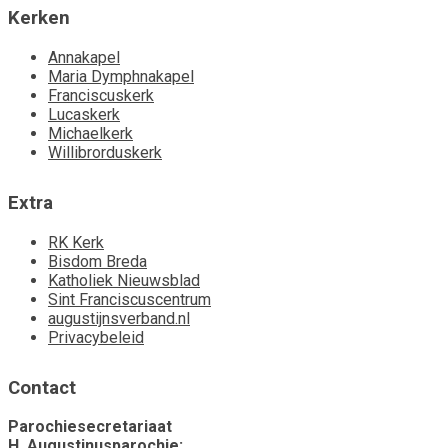
Kerken
Annakapel
Maria Dymphnakapel
Franciscuskerk
Lucaskerk
Michaelkerk
Willibrorduskerk
Extra
RK Kerk
Bisdom Breda
Katholiek Nieuwsblad
Sint Franciscuscentrum
augustijnsverband.nl
Privacybeleid
Contact
Parochiesecretariaat
H. Augustinusparochie: