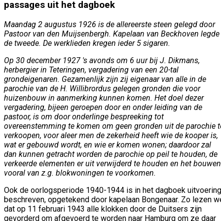
passages uit het dagboek
Maandag 2 augustus 1926 is de allereerste steen gelegd door
Pastoor van den Muijsenbergh. Kapelaan van Beckhoven legde
de tweede. De werklieden kregen ieder 5 sigaren.
Op 30 december 1927 's avonds om 6 uur bij J. Dikmans,
herbergier in Teteringen, vergadering van een 20-tal
grondeigenaren. Gezamenlijk zijn zij eigenaar van alle in de
parochie van de H. Willi­brordus gelegen gronden die voor
huizenbouw in aanmerking kunnen komen. Het doel dezer
vergadering, bijeen geroepen door en onder leiding van de
pastoor, is om door onderlinge bespreeking tot
overeenstemming te komen om geen gronden uit de parochie t
verkoopen, voor aleer men de zekerheid heeft wie de kooper is,
wat er gebouwd wordt, en wie er komen wonen; daardoor zal
dan kunnen getracht worden de parochie op peil te houden, de
verkeerde elementen er uit verwijderd te houden en het bouwen
vooral van z.g. blokwoningen te voorkomen.
Ook de oorlogsperiode 1940-1944 is in het dagboek uitvoerin
beschreven, opgetekend door kapelaan Bongenaar. Zo lezen w
dat op 11 februari 1943 alle klokken door de Duitsers zijn
gevorderd om afgevoerd te worden naar Hamburg om ze daar