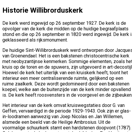
Historie Willibrorduskerk
De kerk werd ingewijd op 26 september 1927. De kerk is de
opvolger van de kerk die midden op de huidige begraafplaats
stond en die op 26 september in 1820 werd ingewijd. De kerk i
geklasseerd als rijksmonument.
De huidige Sint-Willibrorduskerk werd ontworpen door Jacque
van Groenendael. Het is een bakstenen christocentrische kerk
met neobyzantijnse kenmerken. Sommige elementen, zoals he
kruis op de toren en de spuwers, zijn uitgevoerd in art-decostijl
Hoewel de kerk het uiterlijk van een kruiskerk heeft, toont het
interieur een meer centraliserende ruimte, gelijkend op een
ruime zaalkerk. Deze wordt gedomineerd door een bakstenen
koepel, welke aan de buitenzijde van de kerk minder opvallend
is. De kerk heeft roosvensters in de voorgevel en de zijbeuken
Het interieur van de kerk omvat kruiswegstaties door G. van
Geffen, vervaardigd in de periode 1929-1943. Ook zijn er glas-
in-loodramen aanwezig van Joep Nicolas en Jan Willemen,
alsmede een beeld van de Heilige Ambrosius. Uit de
voormalige schuurkerk stamt een hardstenen doopvont (1787).