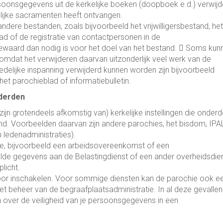
oonsgegevens uit de kerkelijke boeken (doopboek e.d.) verwijd
kelijke sacramenten heeft ontvangen.
dere bestanden, zoals bijvoorbeeld het vrijwilligersbestand, het
ad of de registratie van contactpersonen in de
 bewaard dan nodig is voor het doel van het bestand.  Soms kun
omdat het verwijderen daarvan uitzonderlijk veel werk van de
delijke inspanning verwijderd kunnen worden zijn bijvoorbeeld
t parochieblad of informatiebulletin.
 derden
n grotendeels afkomstig van) kerkelijke instellingen die onderd
nd. Voorbeelden daarvan zijn andere parochies, het bisdom, IPAL
 ledenadministraties).
e, bijvoorbeeld een arbeidsovereenkomst of een
e gegevens aan de Belastingdienst of een ander overheidsdie
licht.
toor inschakelen. Voor sommige diensten kan de parochie ook e
het beheer van de begraafplaatsadministratie. In al deze gevallen
over de veiligheid van je persoonsgegevens in een