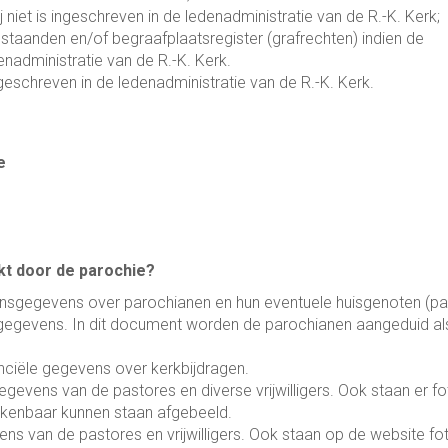
j niet is ingeschreven in de ledenadministratie van de R.-K. Kerk;
aanden en/of begraafplaatsregister (grafrechten) indien de
enadministratie van de R.-K. Kerk.
is ingeschreven in de ledenadministratie van de R.-K. Kerk.
e
t door de parochie?
onsgegevens over parochianen en hun eventuele huisgenoten (par
egevens. In dit document worden de parochianen aangeduid al
nciële gegevens over kerkbijdragen.
evens van de pastores en diverse vrijwilligers. Ook staan er fot
rkenbaar kunnen staan afgebeeld.
 van de pastores en vrijwilligers. Ook staan op de website fot