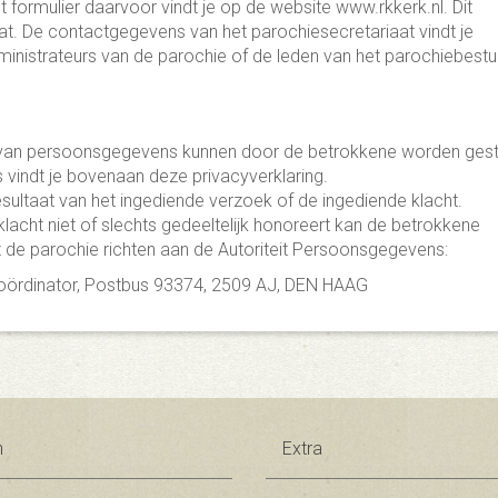
 formulier daarvoor vindt je op de website www.rkkerk.nl. Dit
iaat. De contactgegevens van het parochiesecretariaat vindt je
inistrateurs van de parochie of de leden van het parochiebestu
g van persoonsgegevens kunnen door de betrokkene worden ges
vindt je bovenaan deze privacyverklaring.
 resultaat van het ingediende verzoek of de ingediende klacht.
lacht niet of slechts gedeeltelijk honoreert kan de betrokkene
 de parochie richten aan de Autoriteit Persoonsgegevens:
coördinator, Postbus 93374, 2509 AJ, DEN HAAG
n
Extra