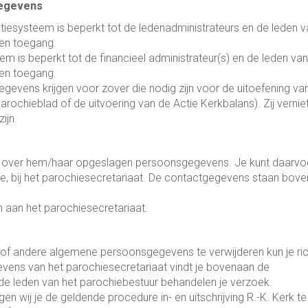
gegevens
tiesysteem is beperkt tot de ledenadministrateurs en de leden v
en toegang.
em is beperkt tot de financieel administrateur(s) en de leden van
en toegang.
gevens krijgen voor zover die nodig zijn voor de uitoefening va
parochieblad of de uitvoering van de Actie Kerkbalans). Zij vernie
ijn.
de over hem/haar opgeslagen persoonsgegevens. Je kunt daarvo
tie, bij het parochiesecretariaat. De contactgegevens staan bov
n aan het parochiesecretariaat.
of andere algemene persoonsgegevens te verwijderen kun je ri
vens van het parochiesecretariaat vindt je bovenaan de
 de leden van het parochiebestuur behandelen je verzoek.
agen wij je de geldende procedure in- en uitschrijving R.-K. Kerk te