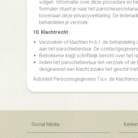
volgen. Informatie over deze procedure en het
formulier stuurt je naar het parochiesecretar
bovenaan deze privacyverklaring. De ledenadm
behandelen je verzoek.
10. Klachtrecht
Verzoeken of klachten m.b.t. de behandelin
aan het parochiebestuur. De contactgegevens 
Betrokkene krijgt schriftelijk bericht over het
Indien het parochiebestuur het verzoek of de k
desgewenst een klacht inzake het geschil met
Autoriteit Persoonsgegevens T.a.v. de klachten
Social Media
Kerke