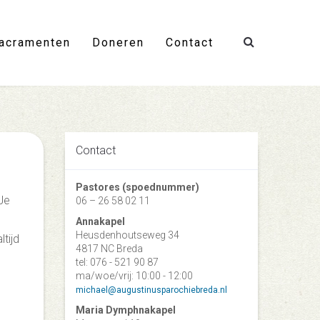
acramenten
Doneren
Contact
Contact
Pastores (spoednummer)
Je
06 – 26 58 02 11
Annakapel
Heusdenhoutseweg 34
tijd
4817 NC Breda
tel: 076 - 521 90 87
ma/woe/vrij: 10:00 - 12:00
michael@augustinusparochiebreda.nl
Maria Dymphnakapel