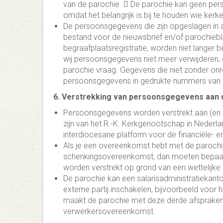
van de parochie.  De parochie kan geen pers
omdat het belangrijk is bij te houden wie ker
De persoonsgegevens die zijn opgeslagen in an
bestand voor de nieuwsbrief en/of parochiebl
begraafplaatsregistratie, worden niet langer
wij persoonsgegevens niet meer verwijderen, 
parochie vraag. Gegevens die niet zonder onre
persoonsgegevens in gedrukte nummers van he
6. Verstrekking van persoonsgegevens aan
Persoonsgegevens worden verstrekt aan (en zij
zijn van het R.-K. Kerkgenootschap in Nederla
interdiocesane platform voor de financiële- en
Als je een overeenkomst hebt met de parochi
schenkingsovereenkomst, dan moeten bepaald
worden verstrekt op grond van een wettelijke p
De parochie kan een salarisadministratiekan
externe partij inschakelen, bijvoorbeeld voor 
maakt de parochie met deze derde afspraken 
verwerkersovereenkomst.