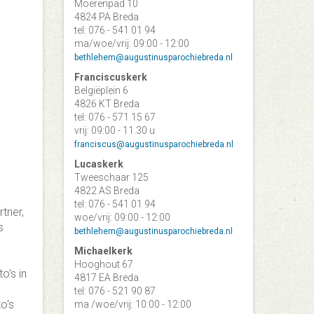
Moerenpad 10
4824 PA Breda
tel: 076 - 541 01 94
ma/woe/vrij: 09:00 - 12:00
bethlehem@augustinusparochiebreda.nl
Franciscuskerk
Belgiëplein 6
4826 KT Breda
tel: 076 - 571 15 67
vrij: 09:00 - 11.30 u
franciscus@augustinusparochiebreda.nl
Lucaskerk
Tweeschaar 125
4822 AS Breda
tel: 076 - 541 01 94
tner,
woe/vrij: 09:00 - 12:00
s
bethlehem@augustinusparochiebreda.nl
Michaelkerk
Hooghout 67
o’s in
4817 EA Breda
tel: 076 - 521 90 87
o's
ma /woe/vrij: 10:00 - 12:00