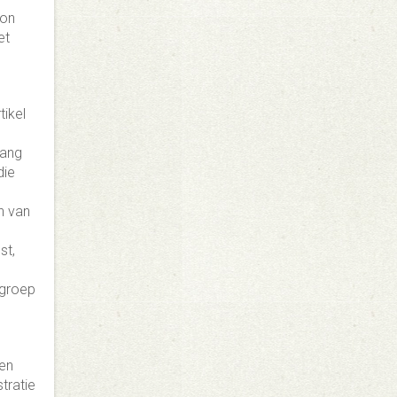
ron
et
ikel
lang
die
n van
st,
kgroep
Ben
tratie