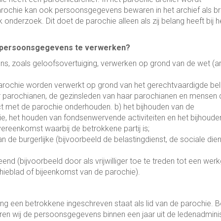
arochie kan ook persoonsgegevens bewaren in het archief als b
k onderzoek. Dit doet de parochie alleen als zij belang heeft bij h
m persoonsgegevens te verwerken?
, zoals geloofsovertuiging, verwerken op grond van de wet (art
ochie worden verwerkt op grond van het gerechtvaardigde be
aar parochianen, de gezinsleden van haar parochianen en mensen 
act met de parochie onderhouden. b) het bijhouden van de
ratie, het houden van fondsenwervende activiteiten en het bijhoude
overeenkomst waarbij de betrokkene partij is;
n de burgerlijke (bijvoorbeeld de belastingdienst, de sociale dien
nd (bijvoorbeeld door als vrijwilliger toe te treden tot een wer
hieblad of bijeenkomst van de parochie).
 een betrokkene ingeschreven staat als lid van de parochie. 
ren wij de persoonsgegevens binnen een jaar uit de ledenadminis