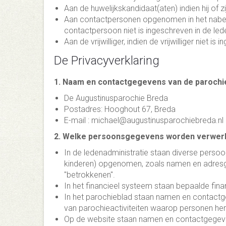
Aan de huwelijkskandidaat(aten) indien hij of zi
Aan contactpersonen opgenomen in het nabest
contactpersoon niet is ingeschreven in de led
Aan de vrijwilliger, indien de vrijwilliger niet 
De Privacyverklaring
1. Naam en contactgegevens van de parochi
De Augustinusparochie Breda
Postadres: Hooghout 67, Breda
E-mail : michael@augustinusparochiebreda.nl
2. Welke persoonsgegevens worden verwerk
In de ledenadministratie staan diverse perso
kinderen) opgenomen, zoals namen en adresg
"betrokkenen".
In het financieel systeem staan bepaalde fina
In het parochieblad staan namen en contactgeg
van parochieactiviteiten waarop personen he
Op de website staan namen en contactgegevens