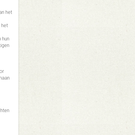
an het
 het
n hun
tigen
or
enaan
chten