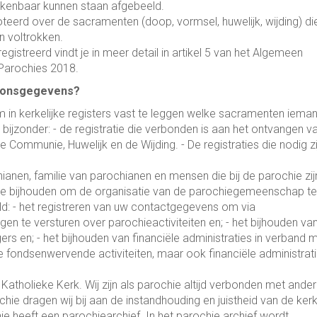
rkenbaar kunnen staan afgebeeld.
teerd over de sacramenten (doop, vormsel, huwelijk, wijding) die
n voltrokken.
treerd vindt je in meer detail in artikel 5 van het Algemeen
arochies 2018.
soonsgegevens?
in kerkelijke registers vast te leggen welke sacramenten iema
bijzonder: - de registratie die verbonden is aan het ontvangen v
 Communie, Huwelijk en de Wijding. - De registraties die nodig z
nen, familie van parochianen en mensen die bij de parochie zij
tie bijhouden om de organisatie van de parochiegemeenschap te
ld: - het registreren van uw contactgegevens om via
en te versturen over parochieactiviteiten en; - het bijhouden va
ligers en; - het bijhouden van financiële administraties in verband 
e fondsenwervende activiteiten, maar ook financiële administrat
tholieke Kerk. Wij zijn als parochie altijd verbonden met ander
ochie dragen wij bij aan de instandhouding en juistheid van de kerk
ie heeft een parochiearchief. In het parochie archief wordt