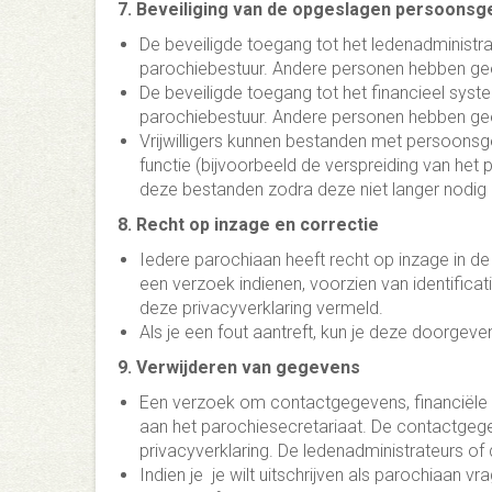
7. Beveiliging van de opgeslagen persoons
De beveiligde toegang tot het ledenadministra
parochiebestuur. Andere personen hebben ge
De beveiligde toegang tot het financieel syste
parochiebestuur. Andere personen hebben ge
Vrijwilligers kunnen bestanden met persoonsge
functie (bijvoorbeeld de verspreiding van het 
deze bestanden zodra deze niet langer nodig z
8. Recht op inzage en correctie
Iedere parochiaan heeft recht op inzage in 
een verzoek indienen, voorzien van identifica
deze privacyverklaring vermeld.
Als je een fout aantreft, kun je deze doorgeve
9. Verwijderen van gegevens
Een verzoek om contactgegevens, financiële 
aan het parochiesecretariaat. De contactgege
privacyverklaring. De ledenadministrateurs of
Indien je je wilt uitschrijven als parochiaan vr