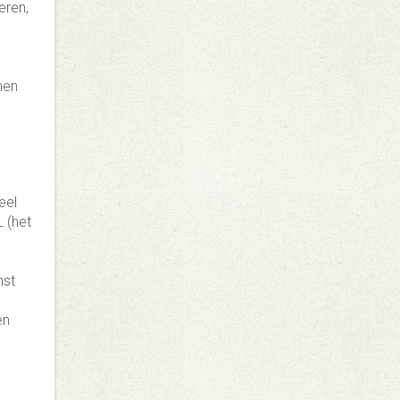
eren,
nen
eel
 (het
nst
en