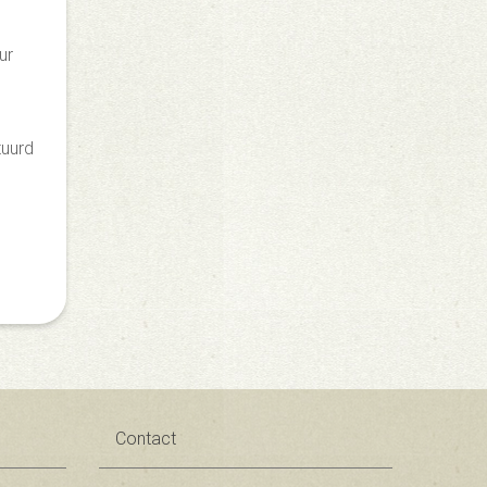
ur
tuurd
Contact