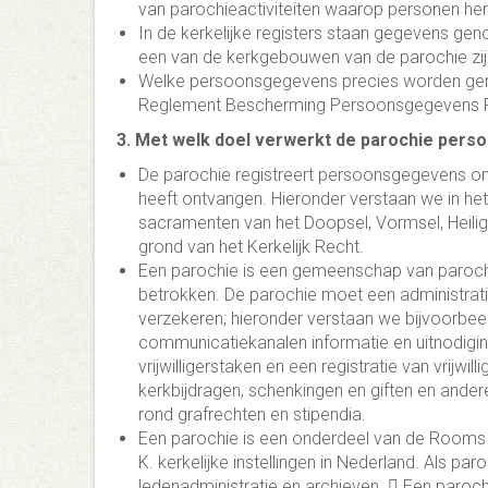
van parochieactiviteiten waarop personen he
In de kerkelijke registers staan gegevens geno
een van de kerkgebouwen van de parochie zij
Welke persoonsgegevens precies worden geregis
Reglement Bescherming Persoonsgegevens P
3. Met welk doel verwerkt de parochie per
De parochie registreert persoonsgegevens om 
heeft ontvangen. Hieronder verstaan we in het 
sacramenten van het Doopsel, Vormsel, Heilige
grond van het Kerkelijk Recht.
Een parochie is een gemeenschap van parochia
betrokken. De parochie moet een administra
verzekeren; hieronder verstaan we bijvoorbee
communicatiekanalen informatie en uitnodiging
vrijwilligerstaken en een registratie van vrijwil
kerkbijdragen, schenkingen en giften en ander
rond grafrechten en stipendia.
Een parochie is een onderdeel van de Rooms Ka
K. kerkelijke instellingen in Nederland. Als par
ledenadministratie en archieven.  Een paroch