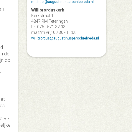
michael@augustinusparochiebreda.nl
 in
Willibrorduskerk
Kerkstraat 1
4847 RM Teteringen
tel: 076 - 571 32 03
ma t/m vrij: 09:30 - 11:00
willibrordus@augustinusparochiebreda.nl
nd
an de
ijn op
n
n
met
ies
e R.-
elijke