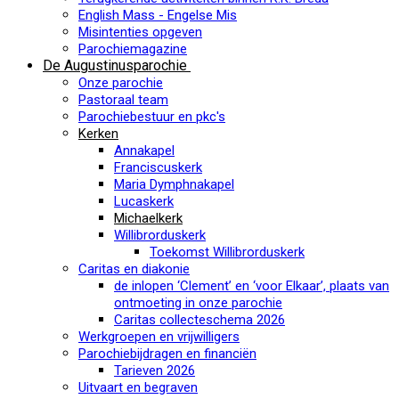
English Mass - Engelse Mis
Misintenties opgeven
Parochiemagazine
De Augustinusparochie
Onze parochie
Pastoraal team
Parochiebestuur en pkc's
Kerken
Annakapel
Franciscuskerk
Maria Dymphnakapel
Lucaskerk
Michaelkerk
Willibrorduskerk
Toekomst Willibrorduskerk
Caritas en diakonie
de inlopen ‘Clement’ en ‘voor Elkaar’, plaats van
ontmoeting in onze parochie
Caritas collecteschema 2026
Werkgroepen en vrijwilligers
Parochiebijdragen en financiën
Tarieven 2026
Uitvaart en begraven