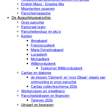
English Mass - Engelse Mis
Misintenties opgeven
Parochiemagazine
De Augustinusparochie
Onze parochie
Pastoraal team
Parochiebestuur en pkc's
Kerken
Annakapel
Franciscuskerk
Maria Dymphnakapel
Lucaskerk
Michaelkerk
Willibrorduskerk
Toekomst Willibrorduskerk
Caritas en diakonie
de inlopen ‘Clement’ en ‘voor Elkaar’, plaats van
ontmoeting in onze parochie
Caritas collecteschema 2026
Werkgroepen en vrijwilligers
Parochiebijdragen en financiën
Tarieven 2026
Uitvaart en begraven