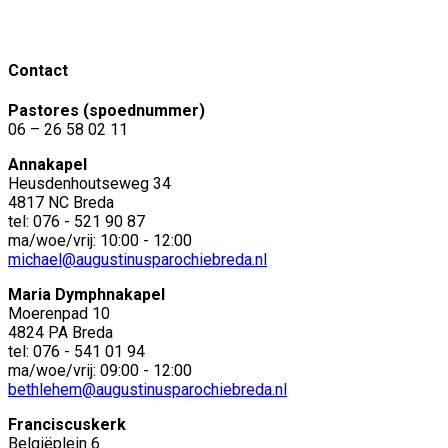
Contact
Pastores (spoednummer)
06 – 26 58 02 11
Annakapel
Heusdenhoutseweg 34
4817 NC Breda
tel: 076 - 521 90 87
ma/woe/vrij: 10:00 - 12:00
michael@augustinusparochiebreda.nl
Maria Dymphnakapel
Moerenpad 10
4824 PA Breda
tel: 076 - 541 01 94
ma/woe/vrij: 09:00 - 12:00
bethlehem@augustinusparochiebreda.nl
Franciscuskerk
Belgiëplein 6