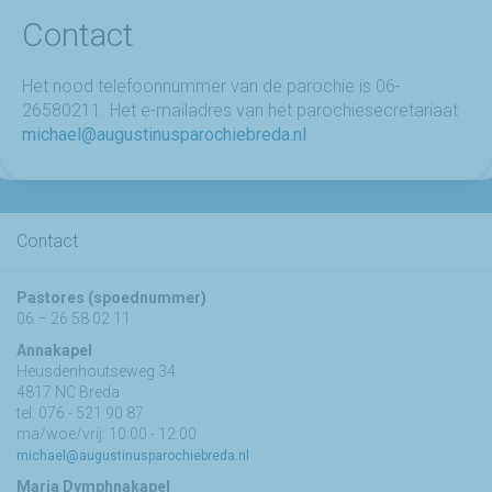
Contact
Het nood telefoonnummer van de parochie is 06-
26580211. Het e-mailadres van het parochiesecretariaat
michael@augustinusparochiebreda.nl
Contact
Pastores (spoednummer)
06 – 26 58 02 11
Annakapel
Heusdenhoutseweg 34
4817 NC Breda
tel: 076 - 521 90 87
ma/woe/vrij: 10:00 - 12:00
michael@augustinusparochiebreda.nl
Maria Dymphnakapel