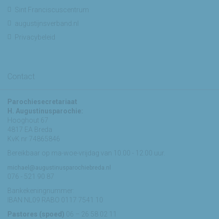
Sint Franciscuscentrum
augustijnsverband.nl
Privacybeleid
Contact
Parochiesecretariaat
H. Augustinusparochie:
Hooghout 67
4817 EA Breda
KvK nr 74865846
Bereikbaar op ma-woe-vrijdag van 10.00 - 12.00 uur.
michael@augustinusparochiebreda.nl
076 - 521 90 87
Bankekeningnummer:
IBAN NL09 RABO 0117 7541 10
Pastores (spoed)
06 – 26 58 02 11