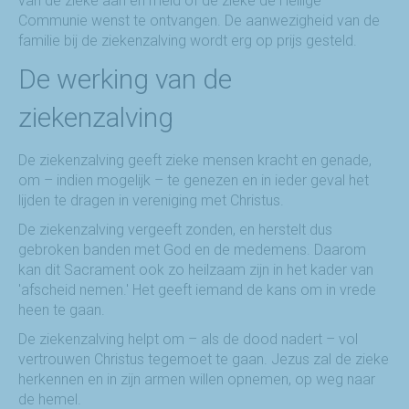
van de zieke aan en meld of de zieke de Heilige
Communie wenst te ontvangen. De aanwezigheid van de
familie bij de ziekenzalving wordt erg op prijs gesteld.
De werking van de
ziekenzalving
De ziekenzalving geeft zieke mensen kracht en genade,
om – indien mogelijk – te genezen en in ieder geval het
lijden te dragen in vereniging met Christus.
De ziekenzalving vergeeft zonden, en herstelt dus
gebroken banden met God en de medemens. Daarom
kan dit Sacrament ook zo heilzaam zijn in het kader van
'afscheid nemen.' Het geeft iemand de kans om in vrede
heen te gaan.
De ziekenzalving helpt om – als de dood nadert – vol
vertrouwen Christus tegemoet te gaan. Jezus zal de zieke
herkennen en in zijn armen willen opnemen, op weg naar
de hemel.