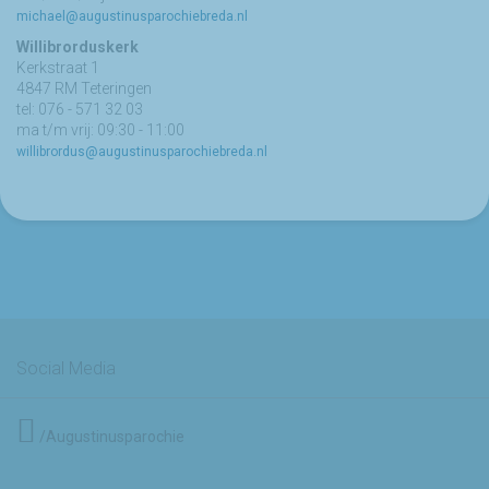
michael@augustinusparochiebreda.nl
Willibrorduskerk
Kerkstraat 1
4847 RM Teteringen
tel: 076 - 571 32 03
ma t/m vrij: 09:30 - 11:00
willibrordus@augustinusparochiebreda.nl
Social Media
/Augustinusparochie