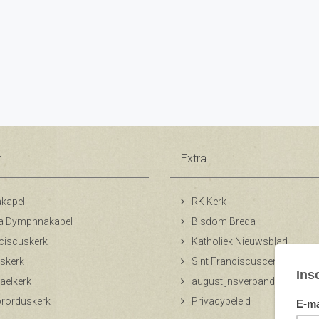
n
Extra
kapel
RK Kerk
a Dymphnakapel
Bisdom Breda
ciscuskerk
Katholiek Nieuwsblad
skerk
Sint Franciscuscentrum
aelkerk
augustijnsverband.nl
ibrorduskerk
Privacybeleid