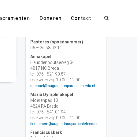
acramenten
Doneren
Contact
Contact
Pastores (spoednummer)
06 – 26 58 02 11
Annakapel
Heusdenhoutseweg 34
4817 NC Breda
tel: 076 - 521 90 87
ma/woe/vrij: 10:00 - 12:00
michael@augustinusparochiebreda.nl
Maria Dymphnakapel
Moerenpad 10
4824 PA Breda
tel: 076 - 541 01 94
ma/woe/vrij: 09:00 - 12:00
bethlehem@augustinusparochiebreda.nl
Franciscuskerk