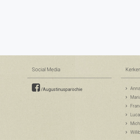
Social Media
Kerke
Anna
/Augustinusparochie
Mari
Fran
Luca
Mich
Will