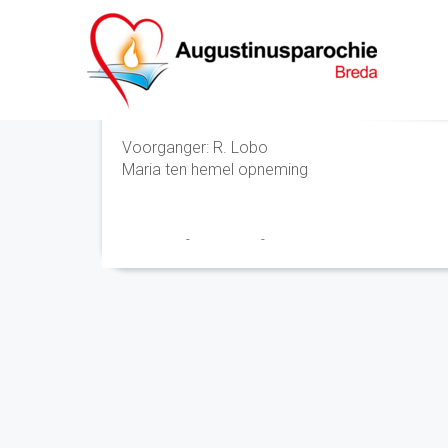
Eucharistieviering
Voorganger: R. Lobo
Maria ten hemel opneming
Franciscus
-
26 juli 2022
-
No Comments