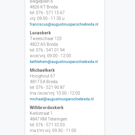
Belgiëplein 6
4826 KT Breda
tel: 076 - 571 15 67
vrij: 09:00 - 11.30 u
franciscus@augustinusparochiebreda.nl
Lucaskerk
Tweeschaar 125
4822 AS Breda
tel: 076 - 541 01 94
woe/vrij: 09:00 - 12:00
bethlehem@augustinusparochiebreda.nl
Michaelkerk
Hooghout 67
4817 EA Breda
tel: 076 - 521 90 87
ma /woe/vrij: 10:00 - 12:00
michael@augustinusparochiebreda.nl
Willibrorduskerk
Kerkstraat 1
4847 RM Teteringen
tel: 076 - 571 32 03
ma t/m vrij: 09:30 - 11:00