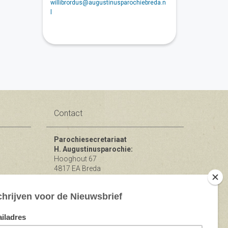
willibrordus@augustinusparochiebreda.n
l
Contact
Parochiesecretariaat
H. Augustinusparochie:
Hooghout 67
4817 EA Breda
KvK nr 74865846
Bereikbaar op ma-woe-vrijdag van
10.00 - 12.00 uur.
michael@augustinusparochiebreda.nl
076 - 521 90 87