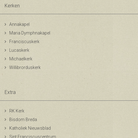
Kerken
Annakapel
Maria Dymphnakapel
Franciscuskerk
Lucaskerk
Michaelkerk
Willibrorduskerk
Extra
RK Kerk
Bisdom Breda
Katholiek Nieuwsblad
Sint Franciscuscentrum