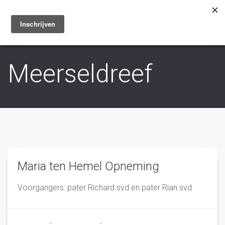
Toggle
navigation
Meerseldreef
Maria ten Hemel Opneming
Voorgangers: pater Richard svd en pater Rian svd
Franciscus
-
7 augustus 2023
-
No Comments