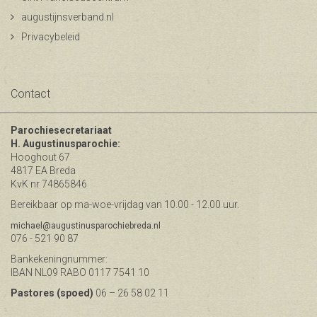
augustijnsverband.nl
Privacybeleid
Contact
Parochiesecretariaat
H. Augustinusparochie:
Hooghout 67
4817 EA Breda
KvK nr 74865846
Bereikbaar op ma-woe-vrijdag van 10.00 - 12.00 uur.
michael@augustinusparochiebreda.nl
076 - 521 90 87
Bankekeningnummer:
IBAN NL09 RABO 0117 7541 10
Pastores (spoed)
06 – 26 58 02 11