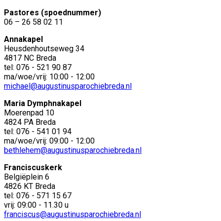
Pastores (spoednummer)
06 – 26 58 02 11
Annakapel
Heusdenhoutseweg 34
4817 NC Breda
tel: 076 - 521 90 87
ma/woe/vrij: 10:00 - 12:00
michael@augustinusparochiebreda.nl
Maria Dymphnakapel
Moerenpad 10
4824 PA Breda
tel: 076 - 541 01 94
ma/woe/vrij: 09:00 - 12:00
bethlehem@augustinusparochiebreda.nl
Franciscuskerk
Belgiëplein 6
4826 KT Breda
tel: 076 - 571 15 67
vrij: 09:00 - 11.30 u
franciscus@augustinusparochiebreda.nl