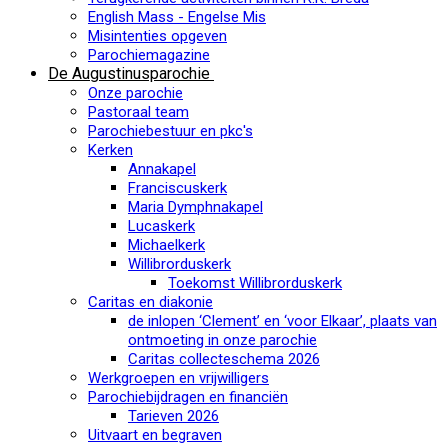
English Mass - Engelse Mis
Misintenties opgeven
Parochiemagazine
De Augustinusparochie
Onze parochie
Pastoraal team
Parochiebestuur en pkc's
Kerken
Annakapel
Franciscuskerk
Maria Dymphnakapel
Lucaskerk
Michaelkerk
Willibrorduskerk
Toekomst Willibrorduskerk
Caritas en diakonie
de inlopen ‘Clement’ en ‘voor Elkaar’, plaats van
ontmoeting in onze parochie
Caritas collecteschema 2026
Werkgroepen en vrijwilligers
Parochiebijdragen en financiën
Tarieven 2026
Uitvaart en begraven