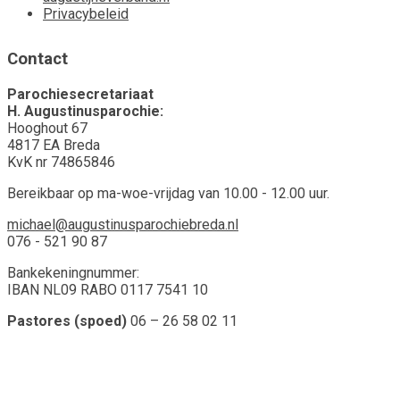
Privacybeleid
Contact
Parochiesecretariaat
H. Augustinusparochie:
Hooghout 67
4817 EA Breda
KvK nr 74865846
Bereikbaar op ma-woe-vrijdag van 10.00 - 12.00 uur.
michael@augustinusparochiebreda.nl
076 - 521 90 87
Bankekeningnummer:
IBAN NL09 RABO 0117 7541 10
Pastores (spoed)
06 – 26 58 02 11