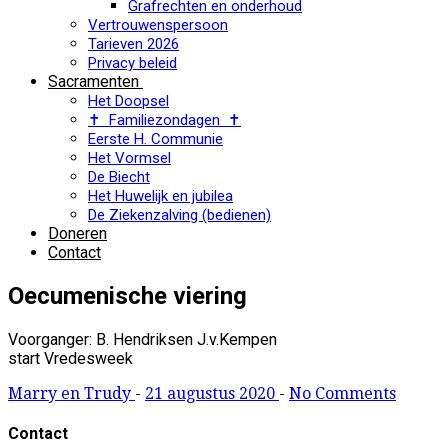
Grafrechten en onderhoud
Vertrouwenspersoon
Tarieven 2026
Privacy beleid
Sacramenten
Het Doopsel
✝ Familiezondagen ✝
Eerste H. Communie
Het Vormsel
De Biecht
Het Huwelijk en jubilea
De Ziekenzalving (bedienen)
Doneren
Contact
Oecumenische viering
Voorganger: B. Hendriksen J.v.Kempen
start Vredesweek
Marry en Trudy
-
21 augustus 2020
-
No Comments
Contact