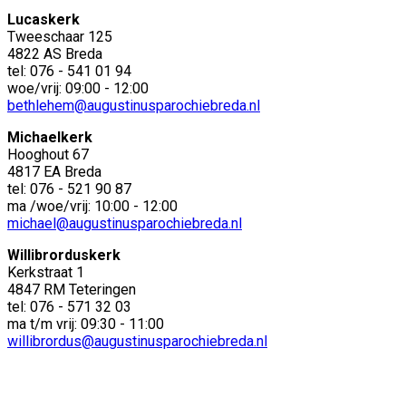
Lucaskerk
Tweeschaar 125
4822 AS Breda
tel: 076 - 541 01 94
woe/vrij: 09:00 - 12:00
bethlehem@augustinusparochiebreda.nl
Michaelkerk
Hooghout 67
4817 EA Breda
tel: 076 - 521 90 87
ma /woe/vrij: 10:00 - 12:00
michael@augustinusparochiebreda.nl
Willibrorduskerk
Kerkstraat 1
4847 RM Teteringen
tel: 076 - 571 32 03
ma t/m vrij: 09:30 - 11:00
willibrordus@augustinusparochiebreda.nl