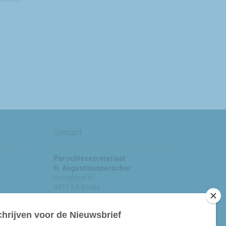
Contact
Parochiesecretariaat
H. Augustinusparochie:
Hooghout 67
4817 EA Breda
KvK nr 74865846
Bereikbaar op ma-woe-vrijdag van
10.00 - 12.00 uur.