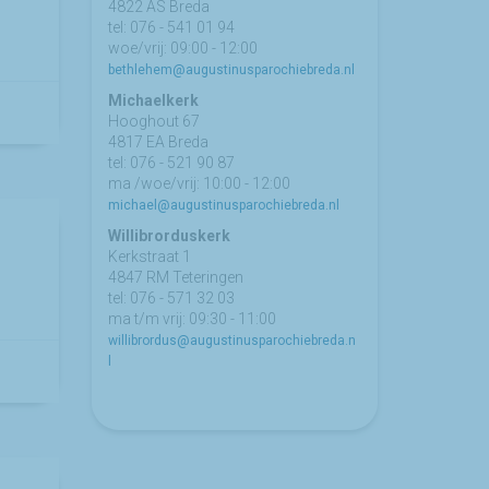
4822 AS Breda
tel: 076 - 541 01 94
woe/vrij: 09:00 - 12:00
bethlehem@augustinusparochiebreda.nl
Michaelkerk
Hooghout 67
4817 EA Breda
tel: 076 - 521 90 87
ma /woe/vrij: 10:00 - 12:00
michael@augustinusparochiebreda.nl
Willibrorduskerk
Kerkstraat 1
4847 RM Teteringen
tel: 076 - 571 32 03
ma t/m vrij: 09:30 - 11:00
willibrordus@augustinusparochiebreda.n
l