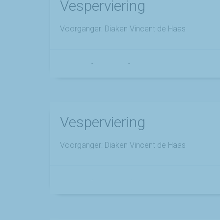
Vesperviering
Voorganger: Diaken Vincent de Haas
Franciscus
-
21 juli 2025
-
No Comments
Vesperviering
Voorganger: Diaken Vincent de Haas
Franciscus
-
20 juni 2025
-
No Comments