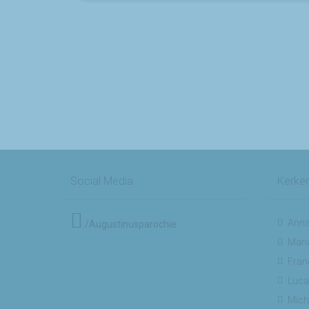
Berichten
paginering
Social Media
Kerke
Anna
/Augustinusparochie
Mari
Fran
Luca
Mich