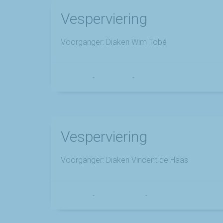
Vesperviering
Voorganger: Diaken Wim Tobé
Franciscus
-
22 mei 2025
-
No Comments
Vesperviering
Voorganger: Diaken Vincent de Haas
Franciscus
-
18 februari 2025
-
No Comments