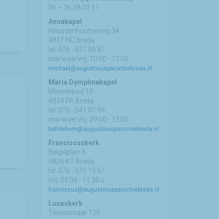
06 – 26 58 02 11
Annakapel
Heusdenhoutseweg 34
4817 NC Breda
tel: 076 - 521 90 87
ma/woe/vrij: 10:00 - 12:00
michael@augustinusparochiebreda.nl
Maria Dymphnakapel
Moerenpad 10
4824 PA Breda
tel: 076 - 541 01 94
ma/woe/vrij: 09:00 - 12:00
bethlehem@augustinusparochiebreda.nl
Franciscuskerk
Belgiëplein 6
4826 KT Breda
tel: 076 - 571 15 67
vrij: 09:00 - 11.30 u
franciscus@augustinusparochiebreda.nl
Lucaskerk
Tweeschaar 125