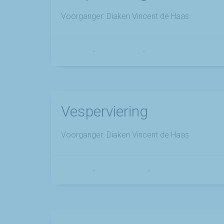
Voorganger: Diaken Vincent de Haas
Franciscus
-
16 januari 2026
-
No Comments
Vesperviering
Voorganger: Diaken Vincent de Haas
Franciscus
-
3 september 2025
-
No Comments