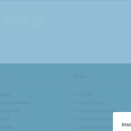
1
2
»
n
Extra
kapel
RK Kerk
a Dymphnakapel
Bisdom Breda
ciscuskerk
Katholiek Nieuwsblad
skerk
Sint Franciscuscentrum
aelkerk
augustijnsverband.nl