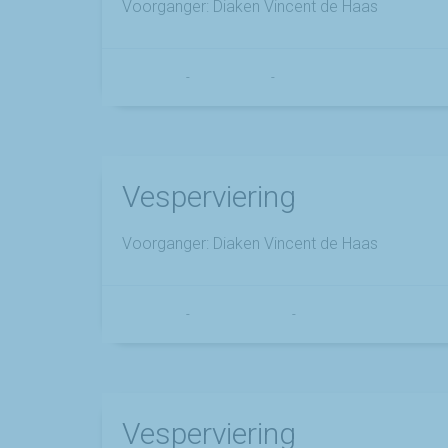
Voorganger: Diaken Vincent de Haas
Franciscus
-
17 april 2026
-
No Comments
Vesperviering
Voorganger: Diaken Vincent de Haas
Franciscus
-
23 februari 2026
-
No Comments
Vesperviering