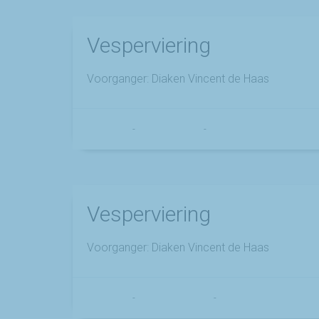
Vesperviering
Voorganger: Diaken Vincent de Haas
Franciscus
-
21 januari 2025
-
No Comments
Vesperviering
Voorganger: Diaken Vincent de Haas
Franciscus
-
17 december 2024
-
No Comments