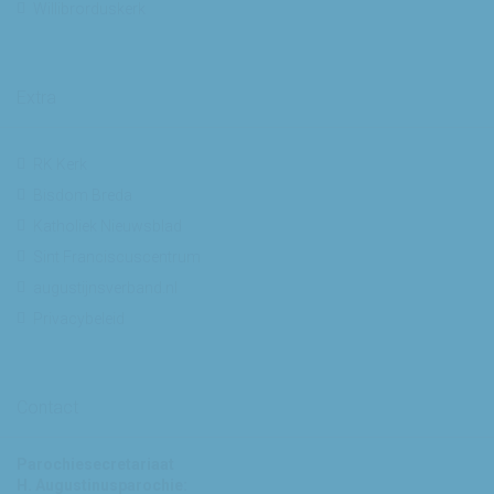
Willibrorduskerk
Extra
RK Kerk
Bisdom Breda
Katholiek Nieuwsblad
Sint Franciscuscentrum
augustijnsverband.nl
Privacybeleid
Contact
Parochiesecretariaat
H. Augustinusparochie: