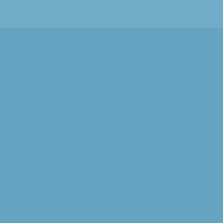
Social Media
/Augustinusparochie
Kerken
Annakapel
Maria Dymphnakapel
Franciscuskerk
Lucaskerk
Michaelkerk