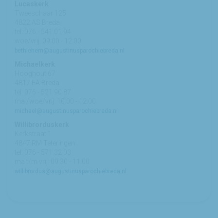
Lucaskerk
Tweeschaar 125
4822 AS Breda
tel: 076 - 541 01 94
woe/vrij: 09:00 - 12:00
bethlehem@augustinusparochiebreda.nl
Michaelkerk
Hooghout 67
4817 EA Breda
tel: 076 - 521 90 87
ma /woe/vrij: 10:00 - 12:00
michael@augustinusparochiebreda.nl
Willibrorduskerk
Kerkstraat 1
4847 RM Teteringen
tel: 076 - 571 32 03
ma t/m vrij: 09:30 - 11:00
willibrordus@augustinusparochiebreda.nl