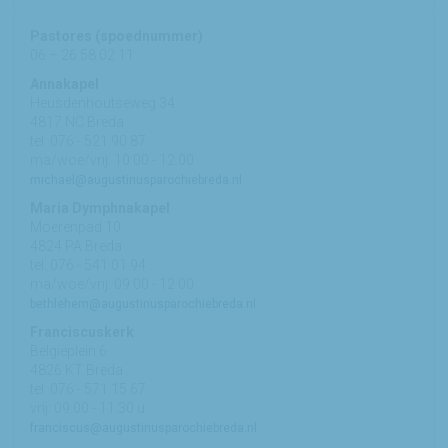
Pastores (spoednummer)
06 – 26 58 02 11
Annakapel
Heusdenhoutseweg 34
4817 NC Breda
tel: 076 - 521 90 87
ma/woe/vrij: 10:00 - 12:00
michael@augustinusparochiebreda.nl
Maria Dymphnakapel
Moerenpad 10
4824 PA Breda
tel: 076 - 541 01 94
ma/woe/vrij: 09:00 - 12:00
bethlehem@augustinusparochiebreda.nl
Franciscuskerk
Belgiëplein 6
4826 KT Breda
tel: 076 - 571 15 67
vrij: 09:00 - 11.30 u
franciscus@augustinusparochiebreda.nl