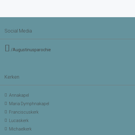
Social Media
/Augustinusparochie
Kerken
Annakapel
Maria Dymphnakapel
Franciscuskerk
Lucaskerk
Michaelkerk