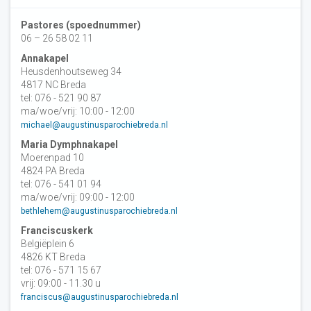
Pastores (spoednummer)
06 – 26 58 02 11
Annakapel
Heusdenhoutseweg 34
4817 NC Breda
tel: 076 - 521 90 87
ma/woe/vrij: 10:00 - 12:00
michael@augustinusparochiebreda.nl
Maria Dymphnakapel
Moerenpad 10
4824 PA Breda
tel: 076 - 541 01 94
ma/woe/vrij: 09:00 - 12:00
bethlehem@augustinusparochiebreda.nl
Franciscuskerk
Belgiëplein 6
4826 KT Breda
tel: 076 - 571 15 67
vrij: 09:00 - 11.30 u
franciscus@augustinusparochiebreda.nl