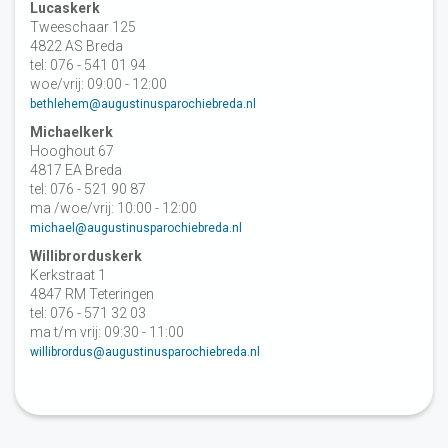
Lucaskerk
Tweeschaar 125
4822 AS Breda
tel: 076 - 541 01 94
woe/vrij: 09:00 - 12:00
bethlehem@augustinusparochiebreda.nl
Michaelkerk
Hooghout 67
4817 EA Breda
tel: 076 - 521 90 87
ma /woe/vrij: 10:00 - 12:00
michael@augustinusparochiebreda.nl
Willibrorduskerk
Kerkstraat 1
4847 RM Teteringen
tel: 076 - 571 32 03
ma t/m vrij: 09:30 - 11:00
willibrordus@augustinusparochiebreda.nl