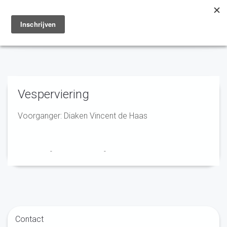
Toggle
navigation
Vesperviering
Voorganger: Diaken Vincent de Haas
Franciscus
-
18 februari 2025
-
No Comments
Contact