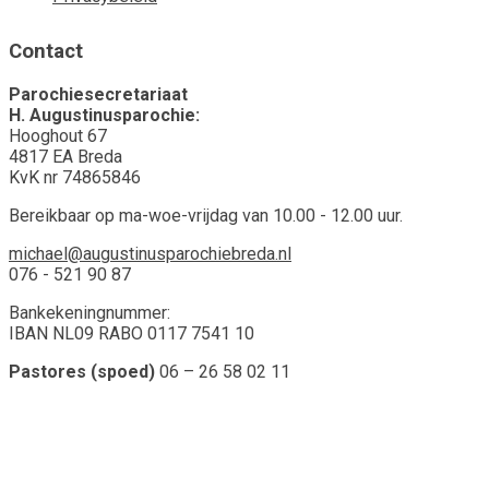
Contact
Parochiesecretariaat
H. Augustinusparochie:
Hooghout 67
4817 EA Breda
KvK nr 74865846
Bereikbaar op ma-woe-vrijdag van 10.00 - 12.00 uur.
michael@augustinusparochiebreda.nl
076 - 521 90 87
Bankekeningnummer:
IBAN NL09 RABO 0117 7541 10
Pastores (spoed)
06 – 26 58 02 11