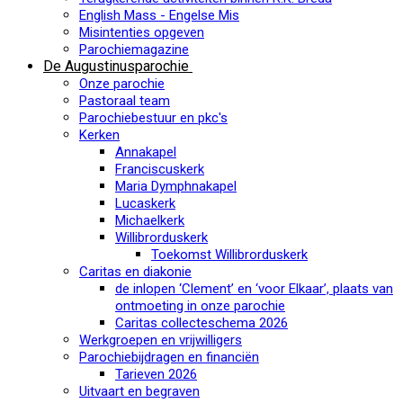
English Mass - Engelse Mis
Misintenties opgeven
Parochiemagazine
De Augustinusparochie
Onze parochie
Pastoraal team
Parochiebestuur en pkc's
Kerken
Annakapel
Franciscuskerk
Maria Dymphnakapel
Lucaskerk
Michaelkerk
Willibrorduskerk
Toekomst Willibrorduskerk
Caritas en diakonie
de inlopen ‘Clement’ en ‘voor Elkaar’, plaats van
ontmoeting in onze parochie
Caritas collecteschema 2026
Werkgroepen en vrijwilligers
Parochiebijdragen en financiën
Tarieven 2026
Uitvaart en begraven