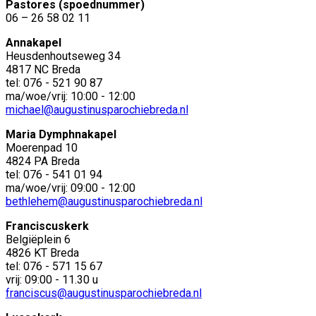
Pastores (spoednummer)
06 – 26 58 02 11
Annakapel
Heusdenhoutseweg 34
4817 NC Breda
tel: 076 - 521 90 87
ma/woe/vrij: 10:00 - 12:00
michael@augustinusparochiebreda.nl
Maria Dymphnakapel
Moerenpad 10
4824 PA Breda
tel: 076 - 541 01 94
ma/woe/vrij: 09:00 - 12:00
bethlehem@augustinusparochiebreda.nl
Franciscuskerk
Belgiëplein 6
4826 KT Breda
tel: 076 - 571 15 67
vrij: 09:00 - 11.30 u
franciscus@augustinusparochiebreda.nl