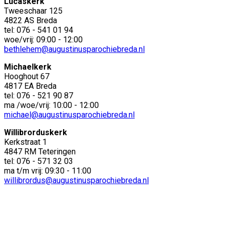
Lucaskerk
Tweeschaar 125
4822 AS Breda
tel: 076 - 541 01 94
woe/vrij: 09:00 - 12:00
bethlehem@augustinusparochiebreda.nl
Michaelkerk
Hooghout 67
4817 EA Breda
tel: 076 - 521 90 87
ma /woe/vrij: 10:00 - 12:00
michael@augustinusparochiebreda.nl
Willibrorduskerk
Kerkstraat 1
4847 RM Teteringen
tel: 076 - 571 32 03
ma t/m vrij: 09:30 - 11:00
willibrordus@augustinusparochiebreda.nl