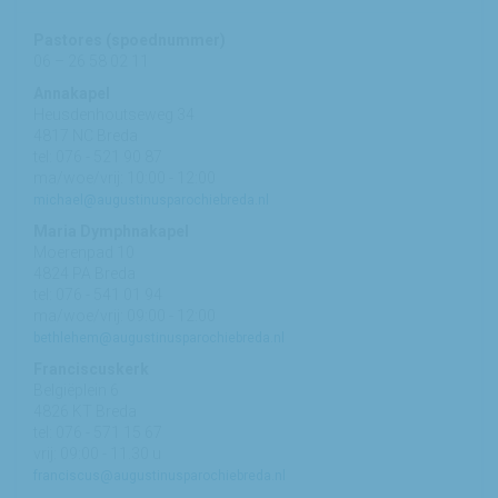
Pastores (spoednummer)
06 – 26 58 02 11
Annakapel
Heusdenhoutseweg 34
4817 NC Breda
tel: 076 - 521 90 87
ma/woe/vrij: 10:00 - 12:00
michael@augustinusparochiebreda.nl
Maria Dymphnakapel
Moerenpad 10
4824 PA Breda
tel: 076 - 541 01 94
ma/woe/vrij: 09:00 - 12:00
bethlehem@augustinusparochiebreda.nl
Franciscuskerk
Belgiëplein 6
4826 KT Breda
tel: 076 - 571 15 67
vrij: 09:00 - 11.30 u
franciscus@augustinusparochiebreda.nl