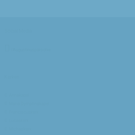
Social Media
/Augustinusparochie
Kerken
Annakapel
Maria Dymphnakapel
Franciscuskerk
Lucaskerk
Michaelkerk