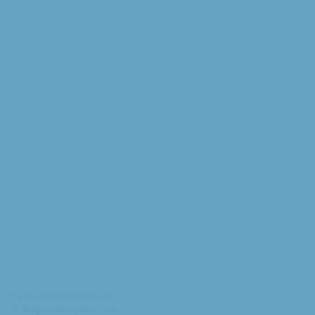
Willibrorduskerk
Extra
RK Kerk
Bisdom Breda
Katholiek Nieuwsblad
Sint Franciscuscentrum
augustijnsverband.nl
Privacybeleid
Contact
Parochiesecretariaat
H. Augustinusparochie: