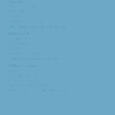
Lucaskerk
Tweeschaar 125
4822 AS Breda
tel: 076 - 541 01 94
woe/vrij: 09:00 - 12:00
bethlehem@augustinusparochiebreda.nl
Michaelkerk
Hooghout 67
4817 EA Breda
tel: 076 - 521 90 87
ma /woe/vrij: 10:00 - 12:00
michael@augustinusparochiebreda.nl
Willibrorduskerk
Kerkstraat 1
4847 RM Teteringen
tel: 076 - 571 32 03
ma t/m vrij: 09:30 - 11:00
willibrordus@augustinusparochiebreda.nl