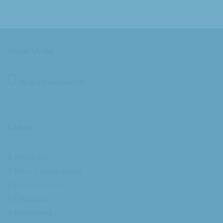
Social Media
/Augustinusparochie
Kerken
Annakapel
Maria Dymphnakapel
Franciscuskerk
Lucaskerk
Michaelkerk