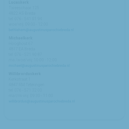
Lucaskerk
Tweeschaar 125
4822 AS Breda
tel: 076 - 541 01 94
woe/vrij: 09:00 - 12:00
bethlehem@augustinusparochiebreda.nl
Michaelkerk
Hooghout 67
4817 EA Breda
tel: 076 - 521 90 87
ma /woe/vrij: 10:00 - 12:00
michael@augustinusparochiebreda.nl
Willibrorduskerk
Kerkstraat 1
4847 RM Teteringen
tel: 076 - 571 32 03
ma t/m vrij: 09:30 - 11:00
willibrordus@augustinusparochiebreda.nl