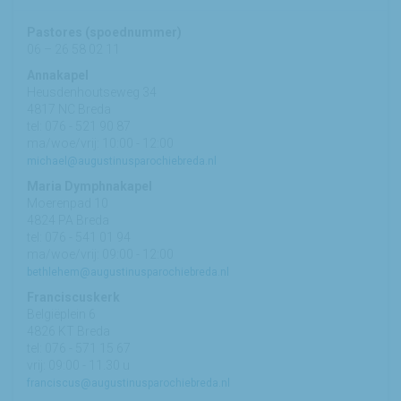
Pastores (spoednummer)
06 – 26 58 02 11
Annakapel
Heusdenhoutseweg 34
4817 NC Breda
tel: 076 - 521 90 87
ma/woe/vrij: 10:00 - 12:00
michael@augustinusparochiebreda.nl
Maria Dymphnakapel
Moerenpad 10
4824 PA Breda
tel: 076 - 541 01 94
ma/woe/vrij: 09:00 - 12:00
bethlehem@augustinusparochiebreda.nl
Franciscuskerk
Belgiëplein 6
4826 KT Breda
tel: 076 - 571 15 67
vrij: 09:00 - 11.30 u
franciscus@augustinusparochiebreda.nl