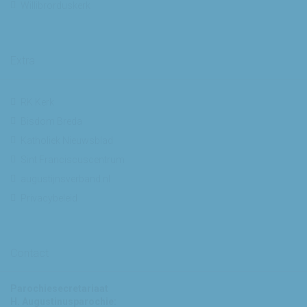
Willibrorduskerk
Extra
RK Kerk
Bisdom Breda
Katholiek Nieuwsblad
Sint Franciscuscentrum
augustijnsverband.nl
Privacybeleid
Contact
Parochiesecretariaat
H. Augustinusparochie: