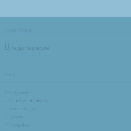
Social Media
/Augustinusparochie
Kerken
Annakapel
Maria Dymphnakapel
Franciscuskerk
Lucaskerk
Michaelkerk