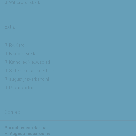
Willibrorduskerk
Extra
RK Kerk
Bisdom Breda
Katholiek Nieuwsblad
Sint Franciscuscentrum
augustijnsverband.nl
Privacybeleid
Contact
Parochiesecretariaat
H. Augustinusparochie: