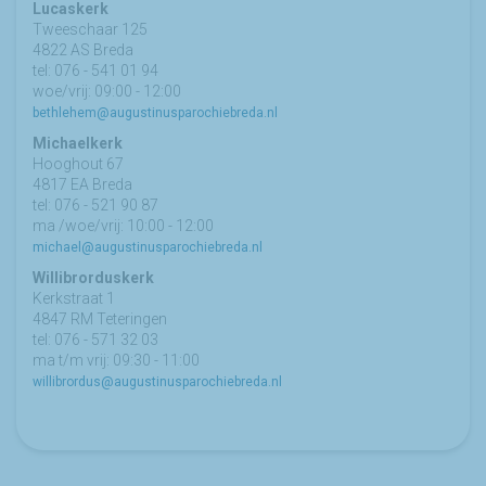
Lucaskerk
Tweeschaar 125
4822 AS Breda
tel: 076 - 541 01 94
woe/vrij: 09:00 - 12:00
bethlehem@augustinusparochiebreda.nl
Michaelkerk
Hooghout 67
4817 EA Breda
tel: 076 - 521 90 87
ma /woe/vrij: 10:00 - 12:00
michael@augustinusparochiebreda.nl
Willibrorduskerk
Kerkstraat 1
4847 RM Teteringen
tel: 076 - 571 32 03
ma t/m vrij: 09:30 - 11:00
willibrordus@augustinusparochiebreda.nl