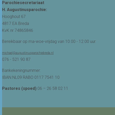
Parochiesecretariaat
H. Augustinusparochie:
Hooghout 67
4817 EA Breda
KvK nr 74865846
Bereikbaar op ma-woe-vrijdag van 10.00 - 12.00 uur.
michael@augustinusparochiebreda.nl
076 - 521 90 87
Bankekeningnummer:
IBAN NL09 RABO 0117 7541 10
Pastores (spoed)
06 – 26 58 02 11