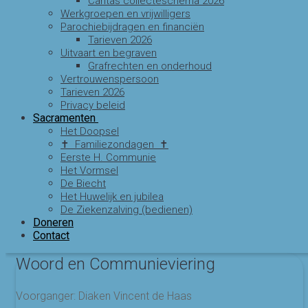
Caritas collecteschema 2026
Werkgroepen en vrijwilligers
Parochiebijdragen en financiën
Tarieven 2026
Uitvaart en begraven
Grafrechten en onderhoud
Vertrouwenspersoon
Tarieven 2026
Privacy beleid
Sacramenten
Het Doopsel
✝ Familiezondagen ✝
Eerste H. Communie
Het Vormsel
De Biecht
Het Huwelijk en jubilea
De Ziekenzalving (bedienen)
Doneren
Contact
Woord en Communieviering
Voorganger: Diaken Vincent de Haas