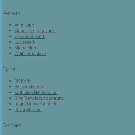
Kerken
Annakapel
Maria Dymphnakapel
Franciscuskerk
Lucaskerk
Michaelkerk
Willibrorduskerk
Extra
RK Kerk
Bisdom Breda
Katholiek Nieuwsblad
Sint Franciscuscentrum
augustijnsverband.nl
Privacybeleid
Contact