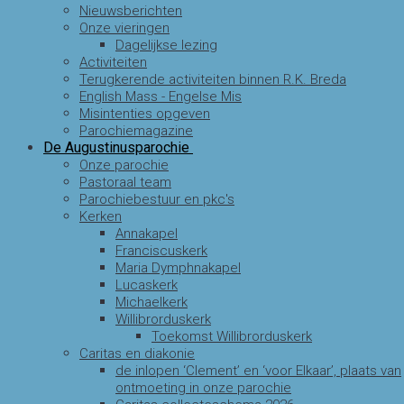
Nieuwsberichten
Onze vieringen
Dagelijkse lezing
Activiteiten
Terugkerende activiteiten binnen R.K. Breda
English Mass - Engelse Mis
Misintenties opgeven
Parochiemagazine
De Augustinusparochie
Onze parochie
Pastoraal team
Parochiebestuur en pkc's
Kerken
Annakapel
Franciscuskerk
Maria Dymphnakapel
Lucaskerk
Michaelkerk
Willibrorduskerk
Toekomst Willibrorduskerk
Caritas en diakonie
de inlopen ‘Clement’ en ‘voor Elkaar’, plaats van
ontmoeting in onze parochie