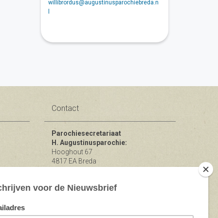
willibrordus@augustinusparochiebreda.n
l
Contact
Parochiesecretariaat
H. Augustinusparochie:
Hooghout 67
4817 EA Breda
KvK nr 74865846
Bereikbaar op ma-woe-vrijdag van
10.00 - 12.00 uur.
michael@augustinusparochiebreda.nl
076 - 521 90 87