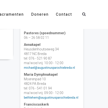
acramenten
Doneren
Contact
Contact
Pastores (spoednummer)
06 – 26 58 02 11
Annakapel
Heusdenhoutseweg 34
4817 NC Breda
tel: 076 - 521 90 87
ma/woe/vrij: 10:00 - 12:00
michael@augustinusparochiebreda.nl
Maria Dymphnakapel
Moerenpad 10
4824 PA Breda
tel: 076 - 541 01 94
ma/woe/vrij: 09:00 - 12:00
bethlehem@augustinusparochiebreda.nl
Franciscuskerk