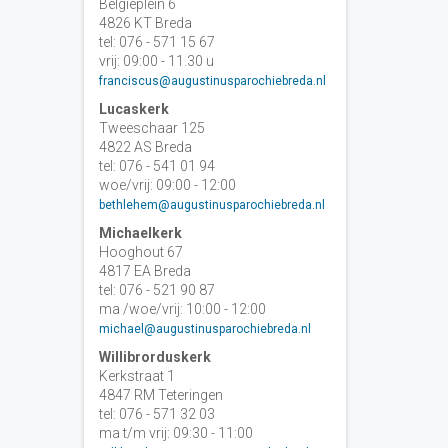
Belgiëplein 6
4826 KT Breda
tel: 076 - 571 15 67
vrij: 09:00 - 11.30 u
franciscus@augustinusparochiebreda.nl
Lucaskerk
Tweeschaar 125
4822 AS Breda
tel: 076 - 541 01 94
woe/vrij: 09:00 - 12:00
bethlehem@augustinusparochiebreda.nl
Michaelkerk
Hooghout 67
4817 EA Breda
tel: 076 - 521 90 87
ma /woe/vrij: 10:00 - 12:00
michael@augustinusparochiebreda.nl
Willibrorduskerk
Kerkstraat 1
4847 RM Teteringen
tel: 076 - 571 32 03
ma t/m vrij: 09:30 - 11:00