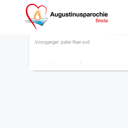
Eucharistieviering
Voorganger: pater Rian svd
Franciscus
-
14 maart 2023
-
No Comments