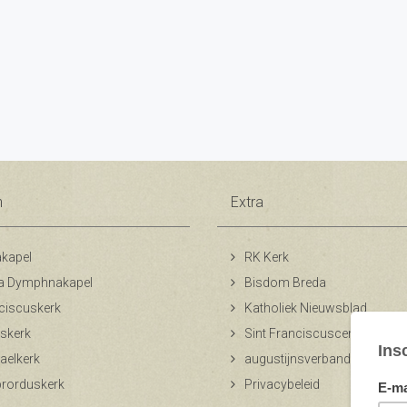
n
Extra
kapel
RK Kerk
a Dymphnakapel
Bisdom Breda
ciscuskerk
Katholiek Nieuwsblad
skerk
Sint Franciscuscentrum
aelkerk
augustijnsverband.nl
ibrorduskerk
Privacybeleid