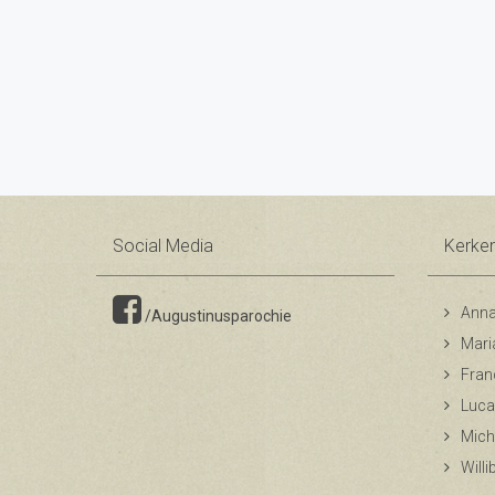
Social Media
Kerke
Anna
/Augustinusparochie
Mari
Fran
Luca
Mich
Will