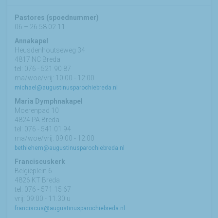
Pastores (spoednummer)
06 – 26 58 02 11
Annakapel
Heusdenhoutseweg 34
4817 NC Breda
tel: 076 - 521 90 87
ma/woe/vrij: 10:00 - 12:00
michael@augustinusparochiebreda.nl
Maria Dymphnakapel
Moerenpad 10
4824 PA Breda
tel: 076 - 541 01 94
ma/woe/vrij: 09:00 - 12:00
bethlehem@augustinusparochiebreda.nl
Franciscuskerk
Belgiëplein 6
4826 KT Breda
tel: 076 - 571 15 67
vrij: 09:00 - 11.30 u
franciscus@augustinusparochiebreda.nl