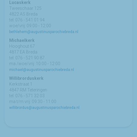
Lucaskerk
Tweeschaar 125
4822 AS Breda
tel: 076 - 541 01 94
woe/vrij: 09:00 - 12:00
bethlehem@augustinusparochiebreda.nl
Michaelkerk
Hooghout 67
4817 EA Breda
tel: 076 - 521 90 87
ma /woe/vrij: 10:00 - 12:00
michael@augustinusparochiebreda.nl
Willibrorduskerk
Kerkstraat 1
4847 RM Teteringen
tel: 076 - 571 32 03
ma t/m vrij: 09:30 - 11:00
willibrordus@augustinusparochiebreda.nl