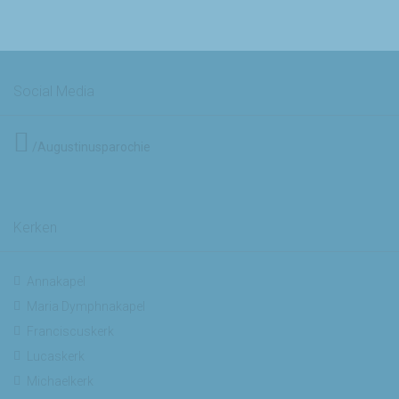
Social Media
/Augustinusparochie
Kerken
Annakapel
Maria Dymphnakapel
Franciscuskerk
Lucaskerk
Michaelkerk