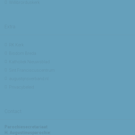
Willibrorduskerk
Extra
RK Kerk
Bisdom Breda
Katholiek Nieuwsblad
Sint Franciscuscentrum
augustijnsverband.nl
Privacybeleid
Contact
Parochiesecretariaat
H. Augustinusparochie: