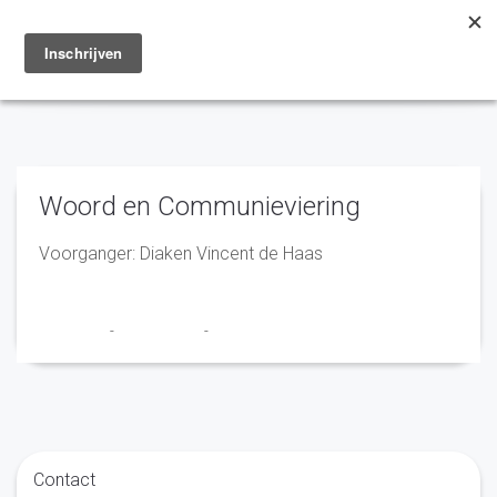
Toggle
navigation
Woord en Communieviering
Voorganger: Diaken Vincent de Haas
Franciscus
-
22 april 2026
-
No Comments
Contact