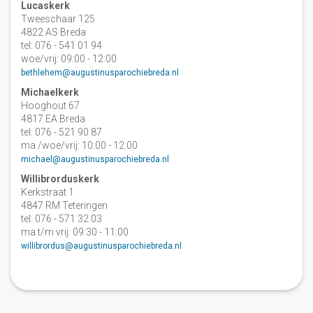
Lucaskerk
Tweeschaar 125
4822 AS Breda
tel: 076 - 541 01 94
woe/vrij: 09:00 - 12:00
bethlehem@augustinusparochiebreda.nl
Michaelkerk
Hooghout 67
4817 EA Breda
tel: 076 - 521 90 87
ma /woe/vrij: 10:00 - 12:00
michael@augustinusparochiebreda.nl
Willibrorduskerk
Kerkstraat 1
4847 RM Teteringen
tel: 076 - 571 32 03
ma t/m vrij: 09:30 - 11:00
willibrordus@augustinusparochiebreda.nl