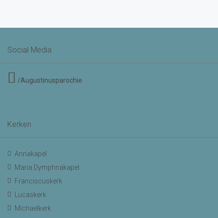
Social Media
/Augustinusparochie
Kerken
Annakapel
Maria Dymphnakapel
Franciscuskerk
Lucaskerk
Michaelkerk