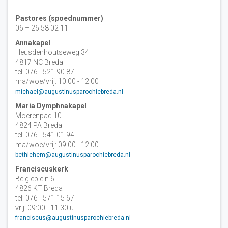
Pastores (spoednummer)
06 – 26 58 02 11
Annakapel
Heusdenhoutseweg 34
4817 NC Breda
tel: 076 - 521 90 87
ma/woe/vrij: 10:00 - 12:00
michael@augustinusparochiebreda.nl
Maria Dymphnakapel
Moerenpad 10
4824 PA Breda
tel: 076 - 541 01 94
ma/woe/vrij: 09:00 - 12:00
bethlehem@augustinusparochiebreda.nl
Franciscuskerk
Belgiëplein 6
4826 KT Breda
tel: 076 - 571 15 67
vrij: 09:00 - 11.30 u
franciscus@augustinusparochiebreda.nl