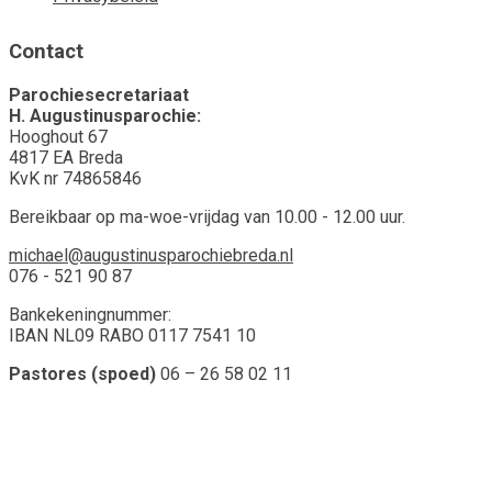
Contact
Parochiesecretariaat
H. Augustinusparochie:
Hooghout 67
4817 EA Breda
KvK nr 74865846
Bereikbaar op ma-woe-vrijdag van 10.00 - 12.00 uur.
michael@augustinusparochiebreda.nl
076 - 521 90 87
Bankekeningnummer:
IBAN NL09 RABO 0117 7541 10
Pastores (spoed)
06 – 26 58 02 11