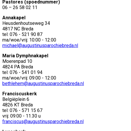
Pastores (spoednummer)
06 – 26 58 02 11
Annakapel
Heusdenhoutseweg 34
4817 NC Breda
tel: 076 - 521 90 87
ma/woe/vrij: 10:00 - 12:00
michael@augustinusparochiebreda.nl
Maria Dymphnakapel
Moerenpad 10
4824 PA Breda
tel: 076 - 541 01 94
ma/woe/vrij: 09:00 - 12:00
bethlehem@augustinusparochiebreda.nl
Franciscuskerk
Belgiëplein 6
4826 KT Breda
tel: 076 - 571 15 67
vrij: 09:00 - 11.30 u
franciscus@augustinusparochiebreda.nl