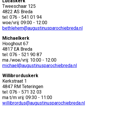
Lucaskerk
Tweeschaar 125
4822 AS Breda
tel: 076 - 541 01 94
woe/vrij: 09:00 - 12:00
bethlehem@augustinusparochiebreda.nl
Michaelkerk
Hooghout 67
4817 EA Breda
tel: 076 - 521 90 87
ma /woe/vrij: 10:00 - 12:00
michael@augustinusparochiebreda.nl
Willibrorduskerk
Kerkstraat 1
4847 RM Teteringen
tel: 076 - 571 32 03
ma t/m vrij: 09:30 - 11:00
willibrordus@augustinusparochiebreda.nl