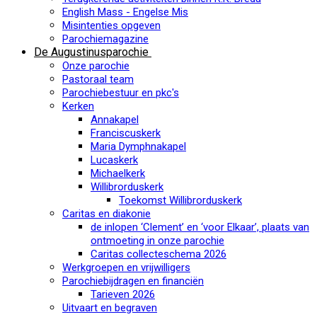
English Mass - Engelse Mis
Misintenties opgeven
Parochiemagazine
De Augustinusparochie
Onze parochie
Pastoraal team
Parochiebestuur en pkc's
Kerken
Annakapel
Franciscuskerk
Maria Dymphnakapel
Lucaskerk
Michaelkerk
Willibrorduskerk
Toekomst Willibrorduskerk
Caritas en diakonie
de inlopen ‘Clement’ en ‘voor Elkaar’, plaats van
ontmoeting in onze parochie
Caritas collecteschema 2026
Werkgroepen en vrijwilligers
Parochiebijdragen en financiën
Tarieven 2026
Uitvaart en begraven