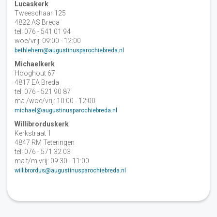
Lucaskerk
Tweeschaar 125
4822 AS Breda
tel: 076 - 541 01 94
woe/vrij: 09:00 - 12:00
bethlehem@augustinusparochiebreda.nl
Michaelkerk
Hooghout 67
4817 EA Breda
tel: 076 - 521 90 87
ma /woe/vrij: 10:00 - 12:00
michael@augustinusparochiebreda.nl
Willibrorduskerk
Kerkstraat 1
4847 RM Teteringen
tel: 076 - 571 32 03
ma t/m vrij: 09:30 - 11:00
willibrordus@augustinusparochiebreda.nl