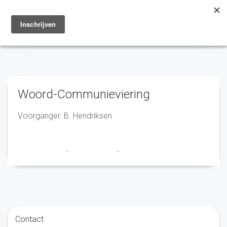
Toggle
navigation
Woord-Communieviering
Voorganger: B. Hendriksen
Marry en Trudy
-
16 januari 2020
-
No Comments
Contact