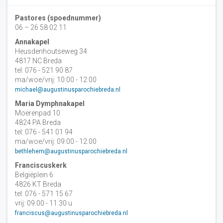
Pastores (spoednummer)
06 – 26 58 02 11
Annakapel
Heusdenhoutseweg 34
4817 NC Breda
tel: 076 - 521 90 87
ma/woe/vrij: 10:00 - 12:00
michael@augustinusparochiebreda.nl
Maria Dymphnakapel
Moerenpad 10
4824 PA Breda
tel: 076 - 541 01 94
ma/woe/vrij: 09:00 - 12:00
bethlehem@augustinusparochiebreda.nl
Franciscuskerk
Belgiëplein 6
4826 KT Breda
tel: 076 - 571 15 67
vrij: 09:00 - 11.30 u
franciscus@augustinusparochiebreda.nl