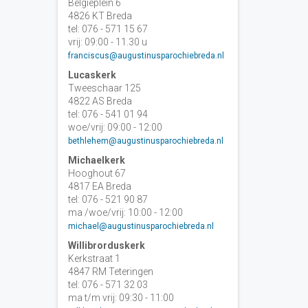
Belgiëplein 6
4826 KT Breda
tel: 076 - 571 15 67
vrij: 09:00 - 11.30 u
franciscus@augustinusparochiebreda.nl
Lucaskerk
Tweeschaar 125
4822 AS Breda
tel: 076 - 541 01 94
woe/vrij: 09:00 - 12:00
bethlehem@augustinusparochiebreda.nl
Michaelkerk
Hooghout 67
4817 EA Breda
tel: 076 - 521 90 87
ma /woe/vrij: 10:00 - 12:00
michael@augustinusparochiebreda.nl
Willibrorduskerk
Kerkstraat 1
4847 RM Teteringen
tel: 076 - 571 32 03
ma t/m vrij: 09:30 - 11:00