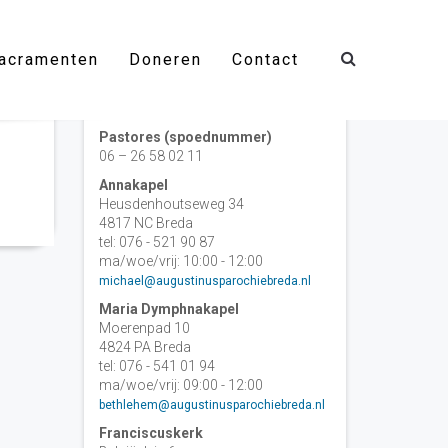
acramenten
Doneren
Contact
Contact
Pastores (spoednummer)
06 – 26 58 02 11
Annakapel
Heusdenhoutseweg 34
4817 NC Breda
tel: 076 - 521 90 87
ma/woe/vrij: 10:00 - 12:00
michael@augustinusparochiebreda.nl
Maria Dymphnakapel
Moerenpad 10
4824 PA Breda
tel: 076 - 541 01 94
ma/woe/vrij: 09:00 - 12:00
bethlehem@augustinusparochiebreda.nl
Franciscuskerk