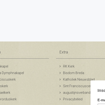
n
Extra
kapel
RK Kerk
a Dymphnakapel
Bisdom Breda
ciscuskerk
Katholiek Nieuwsblad
skerk
Sint Franciscuscentrum
aelkerk
augustijnsverband.nl
ibrorduskerk
Privacybeleid