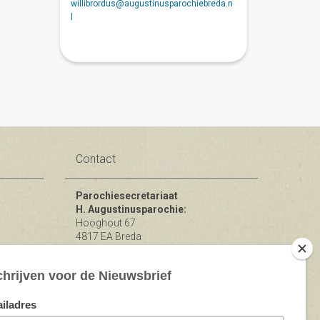
willibrordus@augustinusparochiebreda.n
l
Contact
Parochiesecretariaat
H. Augustinusparochie:
Hooghout 67
4817 EA Breda
KvK nr 74865846
Bereikbaar op ma-woe-vrijdag van
10.00 - 12.00 uur.
michael@augustinusparochiebreda.nl
076 - 521 90 87