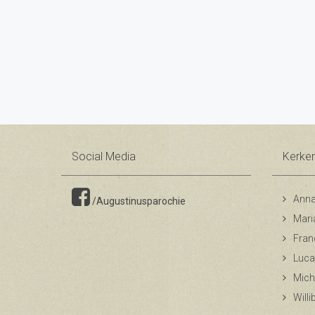
Social Media
Kerke
Anna
/Augustinusparochie
Mari
Fran
Luca
Mich
Will