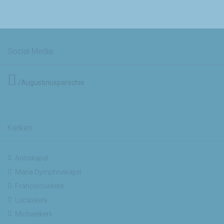
Social Media
/Augustinusparochie
Kerken
Annakapel
Maria Dymphnakapel
Franciscuskerk
Lucaskerk
Michaelkerk