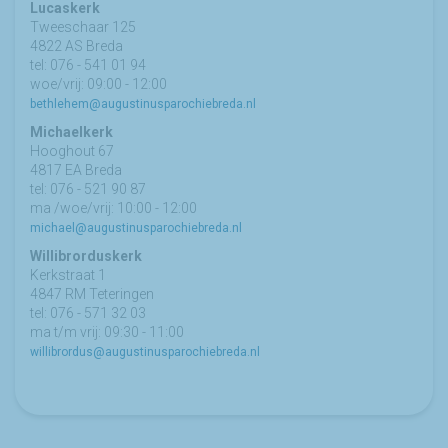
Lucaskerk
Tweeschaar 125
4822 AS Breda
tel: 076 - 541 01 94
woe/vrij: 09:00 - 12:00
bethlehem@augustinusparochiebreda.nl
Michaelkerk
Hooghout 67
4817 EA Breda
tel: 076 - 521 90 87
ma /woe/vrij: 10:00 - 12:00
michael@augustinusparochiebreda.nl
Willibrorduskerk
Kerkstraat 1
4847 RM Teteringen
tel: 076 - 571 32 03
ma t/m vrij: 09:30 - 11:00
willibrordus@augustinusparochiebreda.nl