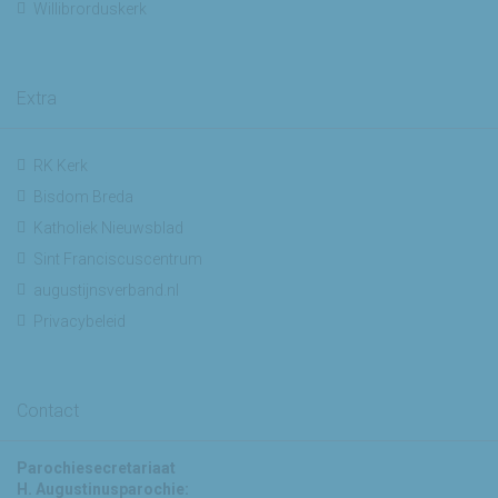
Willibrorduskerk
Extra
RK Kerk
Bisdom Breda
Katholiek Nieuwsblad
Sint Franciscuscentrum
augustijnsverband.nl
Privacybeleid
Contact
Parochiesecretariaat
H. Augustinusparochie: