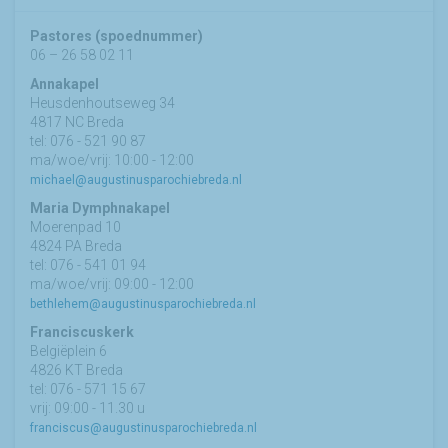
Pastores (spoednummer)
06 – 26 58 02 11
Annakapel
Heusdenhoutseweg 34
4817 NC Breda
tel: 076 - 521 90 87
ma/woe/vrij: 10:00 - 12:00
michael@augustinusparochiebreda.nl
Maria Dymphnakapel
Moerenpad 10
4824 PA Breda
tel: 076 - 541 01 94
ma/woe/vrij: 09:00 - 12:00
bethlehem@augustinusparochiebreda.nl
Franciscuskerk
Belgiëplein 6
4826 KT Breda
tel: 076 - 571 15 67
vrij: 09:00 - 11.30 u
franciscus@augustinusparochiebreda.nl