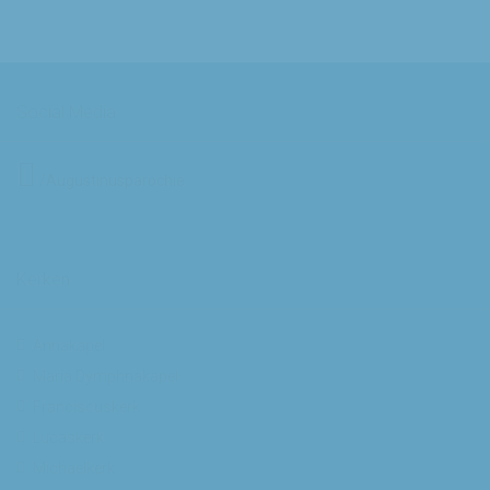
Social Media
/Augustinusparochie
Kerken
Annakapel
Maria Dymphnakapel
Franciscuskerk
Lucaskerk
Michaelkerk