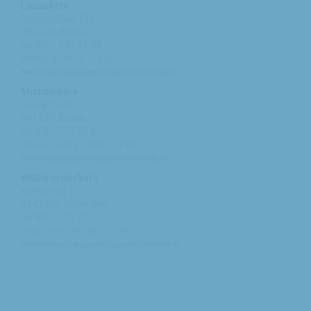
Lucaskerk
Tweeschaar 125
4822 AS Breda
tel: 076 - 541 01 94
woe/vrij: 09:00 - 12:00
bethlehem@augustinusparochiebreda.nl
Michaelkerk
Hooghout 67
4817 EA Breda
tel: 076 - 521 90 87
ma /woe/vrij: 10:00 - 12:00
michael@augustinusparochiebreda.nl
Willibrorduskerk
Kerkstraat 1
4847 RM Teteringen
tel: 076 - 571 32 03
ma t/m vrij: 09:30 - 11:00
willibrordus@augustinusparochiebreda.nl