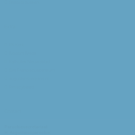
Willibrorduskerk
Extra
RK Kerk
Bisdom Breda
Katholiek Nieuwsblad
Sint Franciscuscentrum
augustijnsverband.nl
Privacybeleid
Contact
Parochiesecretariaat
H. Augustinusparochie: