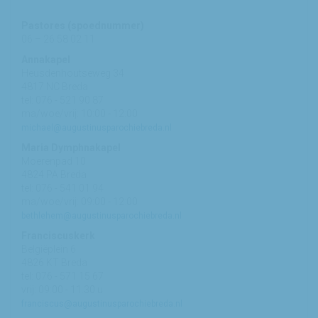
Pastores (spoednummer)
06 – 26 58 02 11
Annakapel
Heusdenhoutseweg 34
4817 NC Breda
tel: 076 - 521 90 87
ma/woe/vrij: 10:00 - 12:00
michael@augustinusparochiebreda.nl
Maria Dymphnakapel
Moerenpad 10
4824 PA Breda
tel: 076 - 541 01 94
ma/woe/vrij: 09:00 - 12:00
bethlehem@augustinusparochiebreda.nl
Franciscuskerk
Belgiëplein 6
4826 KT Breda
tel: 076 - 571 15 67
vrij: 09:00 - 11.30 u
franciscus@augustinusparochiebreda.nl