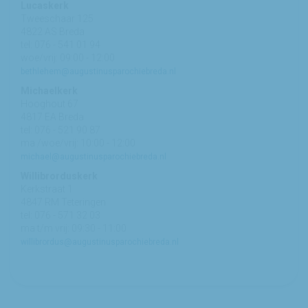
Lucaskerk
Tweeschaar 125
4822 AS Breda
tel: 076 - 541 01 94
woe/vrij: 09:00 - 12:00
bethlehem@augustinusparochiebreda.nl
Michaelkerk
Hooghout 67
4817 EA Breda
tel: 076 - 521 90 87
ma /woe/vrij: 10:00 - 12:00
michael@augustinusparochiebreda.nl
Willibrorduskerk
Kerkstraat 1
4847 RM Teteringen
tel: 076 - 571 32 03
ma t/m vrij: 09:30 - 11:00
willibrordus@augustinusparochiebreda.nl