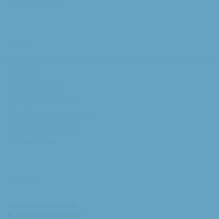
Willibrorduskerk
Extra
RK Kerk
Bisdom Breda
Katholiek Nieuwsblad
Sint Franciscuscentrum
augustijnsverband.nl
Privacybeleid
Contact
Parochiesecretariaat
H. Augustinusparochie: