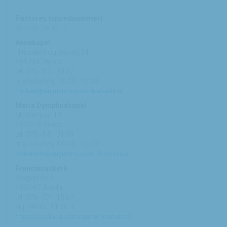
Pastores (spoednummer)
06 – 26 58 02 11
Annakapel
Heusdenhoutseweg 34
4817 NC Breda
tel: 076 - 521 90 87
ma/woe/vrij: 10:00 - 12:00
michael@augustinusparochiebreda.nl
Maria Dymphnakapel
Moerenpad 10
4824 PA Breda
tel: 076 - 541 01 94
ma/woe/vrij: 09:00 - 12:00
bethlehem@augustinusparochiebreda.nl
Franciscuskerk
Belgiëplein 6
4826 KT Breda
tel: 076 - 571 15 67
vrij: 09:00 - 11.30 u
franciscus@augustinusparochiebreda.nl