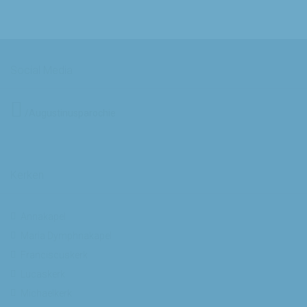
Social Media
/Augustinusparochie
Kerken
Annakapel
Maria Dymphnakapel
Franciscuskerk
Lucaskerk
Michaelkerk