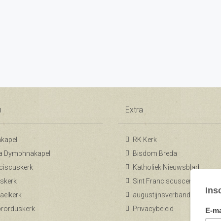
n
Extra
kapel
RK Kerk
a Dymphnakapel
Bisdom Breda
ciscuskerk
Katholiek Nieuwsblad
skerk
Sint Franciscuscentrum
aelkerk
augustijnsverband.nl
ibrorduskerk
Privacybeleid