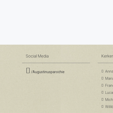
Social Media
Kerke
Anna
/Augustinusparochie
Mari
Fran
Luca
Mich
Will