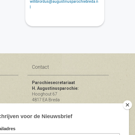
willibrordus@augustinusparochiebreda.n
l
Contact
Parochiesecretariaat
H. Augustinusparochie:
Hooghout 67
4817 EA Breda
KvK nr 74865846
Bereikbaar op ma-woe-vrijdag van
10.00 - 12.00 uur.
michael@augustinusparochiebreda.nl
076 - 521 90 87