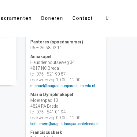
Sacramenten
Doneren
Contact
Contact
Pastores (spoednummer)
06 – 26 58 02 11
Annakapel
Heusdenhoutseweg 34
4817 NC Breda
tel: 076 - 521 90 87
ma/woe/vrij: 10:00 - 12:00
michael@augustinusparochiebreda.nl
Maria Dymphnakapel
Moerenpad 10
4824 PA Breda
tel: 076 - 541 01 94
ma/woe/vrij: 09:00 - 12:00
bethlehem@augustinusparochiebreda.nl
Franciscuskerk