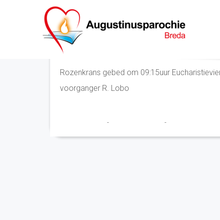
Rozenkrans en Eucharisti
Rozenkrans gebed om 09:15uur Eucharistievier
voorganger R. Lobo
Marry en Trudy
-
25 september 2020
-
No Comments