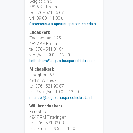
Belgiëplein 6
4826 KT Breda
tel: 076 - 571 15 67
vrij: 09:00 - 11.30 u
franciscus@augustinusparochiebreda.nl
Lucaskerk
Tweeschaar 125
4822 AS Breda
tel: 076 - 541 01 94
woe/vrij: 09:00 - 12:00
bethlehem@augustinusparochiebreda.nl
Michaelkerk
Hooghout 67
4817 EA Breda
tel: 076 - 521 90 87
ma /woe/vrij: 10:00 - 12:00
michael@augustinusparochiebreda.nl
Willibrorduskerk
Kerkstraat 1
4847 RM Teteringen
tel: 076 - 571 32 03
ma t/m vrij: 09:30 - 11:00