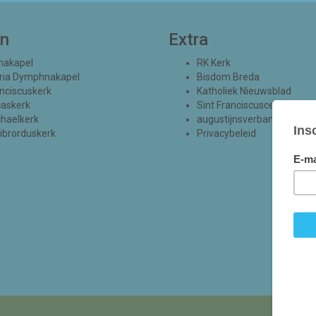
en
Extra
nakapel
RK Kerk
ria Dymphnakapel
Bisdom Breda
nciscuskerk
Katholiek Nieuwsblad
caskerk
Sint Franciscuscentrum
haelkerk
augustijnsverband.nl
librorduskerk
Privacybeleid