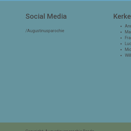
Social Media
Kerk
An
/Augustinusparochie
Ma
Fra
Lu
Mic
Wil