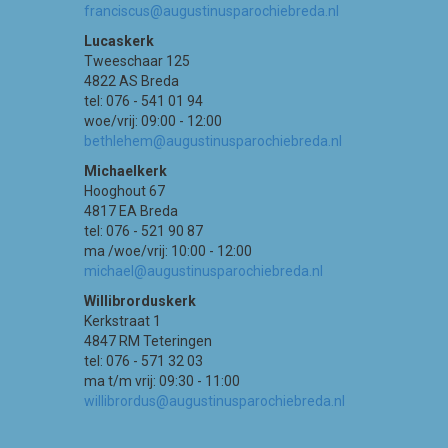
franciscus@augustinusparochiebreda.nl
Lucaskerk
Tweeschaar 125
4822 AS Breda
tel: 076 - 541 01 94
woe/vrij: 09:00 - 12:00
bethlehem@augustinusparochiebreda.nl
Michaelkerk
Hooghout 67
4817 EA Breda
tel: 076 - 521 90 87
ma /woe/vrij: 10:00 - 12:00
michael@augustinusparochiebreda.nl
Willibrorduskerk
Kerkstraat 1
4847 RM Teteringen
tel: 076 - 571 32 03
ma t/m vrij: 09:30 - 11:00
willibrordus@augustinusparochiebreda.nl