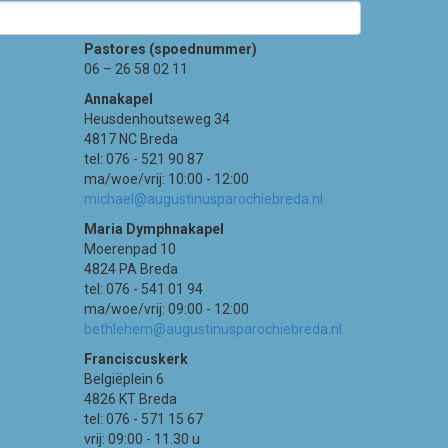
Contact
Pastores (spoednummer)
06 – 26 58 02 11
Annakapel
Heusdenhoutseweg 34
4817 NC Breda
tel: 076 - 521 90 87
ma/woe/vrij: 10:00 - 12:00
michael@augustinusparochiebreda.nl
Maria Dymphnakapel
Moerenpad 10
4824 PA Breda
tel: 076 - 541 01 94
ma/woe/vrij: 09:00 - 12:00
bethlehem@augustinusparochiebreda.nl
Franciscuskerk
Belgiëplein 6
4826 KT Breda
tel: 076 - 571 15 67
vrij: 09:00 - 11.30 u