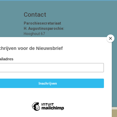
Contact
Parochiesecretariaat
H. Augustinusparochie:
Hooghout 67
4817 EA Breda
KvK nr 74865846
Bereikbaar op ma-woe-vrijdag van 10.00 -
12.00 uur.
michael@augustinusparochiebreda.nl
076 - 521 90 87
Bankekeningnummer:
IBAN NL09 RABO 0117 7541 10
Pastores (spoed)
06 – 26 58 02 11