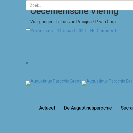
Oecemenische Viering
Voorganger: ds. Ton van Prooijen / P. van Gurp
Franciscus
-
11 maart 2025
-
No Comments
×
Actueel
De Augustinusparochie
Sacr