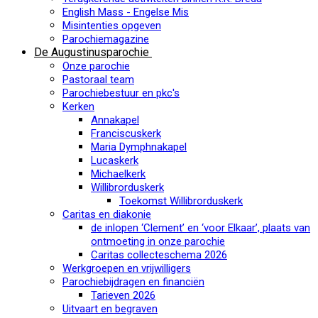
English Mass - Engelse Mis
Misintenties opgeven
Parochiemagazine
De Augustinusparochie
Onze parochie
Pastoraal team
Parochiebestuur en pkc's
Kerken
Annakapel
Franciscuskerk
Maria Dymphnakapel
Lucaskerk
Michaelkerk
Willibrorduskerk
Toekomst Willibrorduskerk
Caritas en diakonie
de inlopen ‘Clement’ en ‘voor Elkaar’, plaats van
ontmoeting in onze parochie
Caritas collecteschema 2026
Werkgroepen en vrijwilligers
Parochiebijdragen en financiën
Tarieven 2026
Uitvaart en begraven