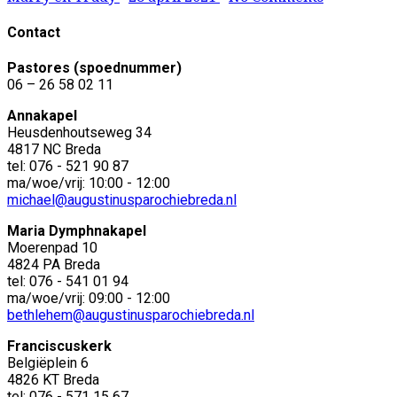
Contact
Pastores (spoednummer)
06 – 26 58 02 11
Annakapel
Heusdenhoutseweg 34
4817 NC Breda
tel: 076 - 521 90 87
ma/woe/vrij: 10:00 - 12:00
michael@augustinusparochiebreda.nl
Maria Dymphnakapel
Moerenpad 10
4824 PA Breda
tel: 076 - 541 01 94
ma/woe/vrij: 09:00 - 12:00
bethlehem@augustinusparochiebreda.nl
Franciscuskerk
Belgiëplein 6
4826 KT Breda
tel: 076 - 571 15 67