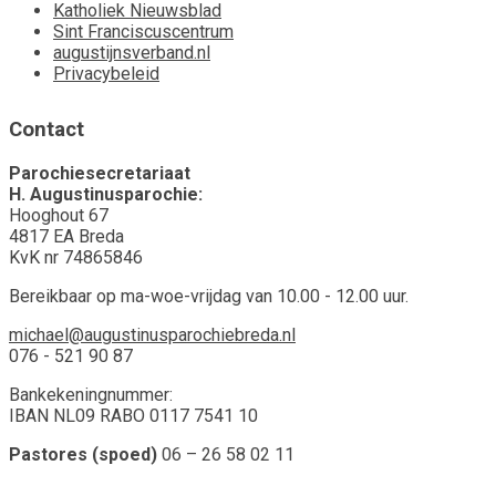
Katholiek Nieuwsblad
Sint Franciscuscentrum
augustijnsverband.nl
Privacybeleid
Contact
Parochiesecretariaat
H. Augustinusparochie:
Hooghout 67
4817 EA Breda
KvK nr 74865846
Bereikbaar op ma-woe-vrijdag van 10.00 - 12.00 uur.
michael@augustinusparochiebreda.nl
076 - 521 90 87
Bankekeningnummer:
IBAN NL09 RABO 0117 7541 10
Pastores (spoed)
06 – 26 58 02 11