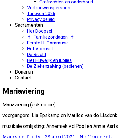
Grafrechten en onderhoud
Vertrouwenspersoon
Tarieven 2026
Privacy beleid
Sacramenten
Het Doopsel
✝ Familiezondagen ✝
Eerste H. Communie
Het Vormsel
De Biecht
Het Huwelijk en jubilea
De Ziekenzalving (bedienen)
Doneren
Contact
Mariaviering
Mariaviering (ook online)
voorgangers: Lia Epskamp en Marlies van de Lisdonk
muzikale omlijsting: Annemiek v.d.Pool en Annie Aarts
Marry en Trudy
-
28 april 2021
-
No Comments