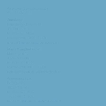
Pastores (spoednummer)
06 – 26 58 02 11
Annakapel
Heusdenhoutseweg 34
4817 NC Breda
tel: 076 - 521 90 87
ma/woe/vrij: 10:00 - 12:00
michael@augustinusparochiebreda.nl
Maria Dymphnakapel
Moerenpad 10
4824 PA Breda
tel: 076 - 541 01 94
ma/woe/vrij: 09:00 - 12:00
bethlehem@augustinusparochiebreda.nl
Franciscuskerk
Belgiëplein 6
4826 KT Breda
tel: 076 - 571 15 67
vrij: 09:00 - 11.30 u
franciscus@augustinusparochiebreda.nl