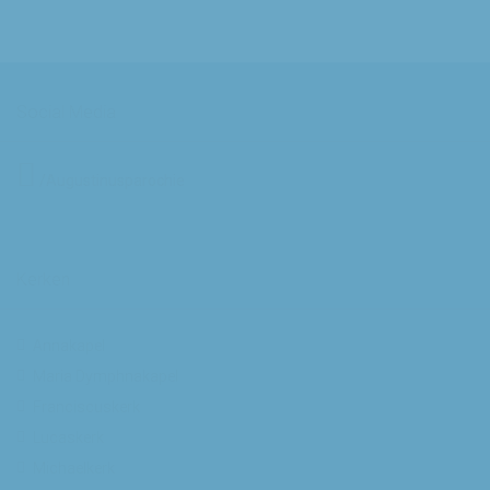
Social Media
/Augustinusparochie
Kerken
Annakapel
Maria Dymphnakapel
Franciscuskerk
Lucaskerk
Michaelkerk