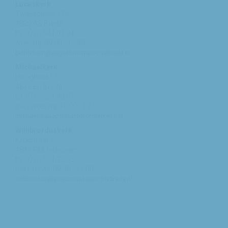
Lucaskerk
Tweeschaar 125
4822 AS Breda
tel: 076 - 541 01 94
woe/vrij: 09:00 - 12:00
bethlehem@augustinusparochiebreda.nl
Michaelkerk
Hooghout 67
4817 EA Breda
tel: 076 - 521 90 87
ma /woe/vrij: 10:00 - 12:00
michael@augustinusparochiebreda.nl
Willibrorduskerk
Kerkstraat 1
4847 RM Teteringen
tel: 076 - 571 32 03
ma t/m vrij: 09:30 - 11:00
willibrordus@augustinusparochiebreda.nl