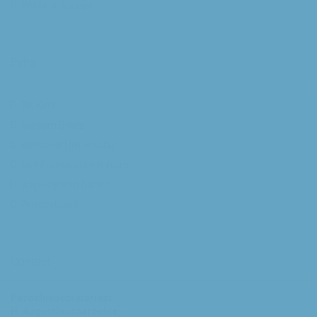
Willibrorduskerk
Extra
RK Kerk
Bisdom Breda
Katholiek Nieuwsblad
Sint Franciscuscentrum
augustijnsverband.nl
Privacybeleid
Contact
Parochiesecretariaat
H. Augustinusparochie: