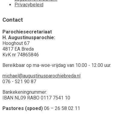
Privacybeleid
Contact
Parochiesecretariaat
H. Augustinusparochie:
Hooghout 67
4817 EA Breda
KvK nr 74865846
Bereikbaar op ma-woe-vrijdag van 10.00 - 12.00 uur.
michael@augustinusparochiebreda.nl
076 - 521 90 87
Bankekeningnummer:
IBAN NL09 RABO 0117 7541 10
Pastores (spoed)
06 – 26 58 02 11