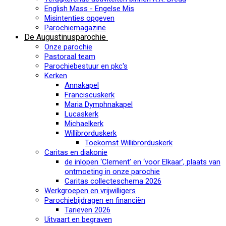
English Mass - Engelse Mis
Misintenties opgeven
Parochiemagazine
De Augustinusparochie
Onze parochie
Pastoraal team
Parochiebestuur en pkc's
Kerken
Annakapel
Franciscuskerk
Maria Dymphnakapel
Lucaskerk
Michaelkerk
Willibrorduskerk
Toekomst Willibrorduskerk
Caritas en diakonie
de inlopen ‘Clement’ en ‘voor Elkaar’, plaats van
ontmoeting in onze parochie
Caritas collecteschema 2026
Werkgroepen en vrijwilligers
Parochiebijdragen en financiën
Tarieven 2026
Uitvaart en begraven