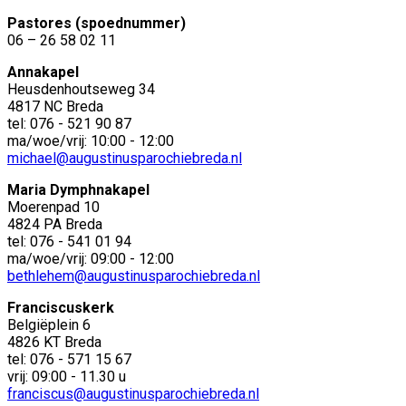
Pastores (spoednummer)
06 – 26 58 02 11
Annakapel
Heusdenhoutseweg 34
4817 NC Breda
tel: 076 - 521 90 87
ma/woe/vrij: 10:00 - 12:00
michael@augustinusparochiebreda.nl
Maria Dymphnakapel
Moerenpad 10
4824 PA Breda
tel: 076 - 541 01 94
ma/woe/vrij: 09:00 - 12:00
bethlehem@augustinusparochiebreda.nl
Franciscuskerk
Belgiëplein 6
4826 KT Breda
tel: 076 - 571 15 67
vrij: 09:00 - 11.30 u
franciscus@augustinusparochiebreda.nl