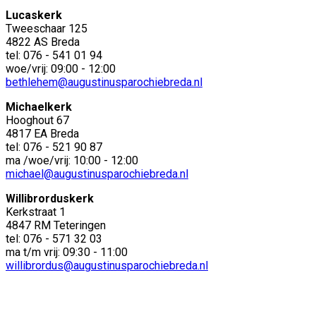
Lucaskerk
Tweeschaar 125
4822 AS Breda
tel: 076 - 541 01 94
woe/vrij: 09:00 - 12:00
bethlehem@augustinusparochiebreda.nl
Michaelkerk
Hooghout 67
4817 EA Breda
tel: 076 - 521 90 87
ma /woe/vrij: 10:00 - 12:00
michael@augustinusparochiebreda.nl
Willibrorduskerk
Kerkstraat 1
4847 RM Teteringen
tel: 076 - 571 32 03
ma t/m vrij: 09:30 - 11:00
willibrordus@augustinusparochiebreda.nl