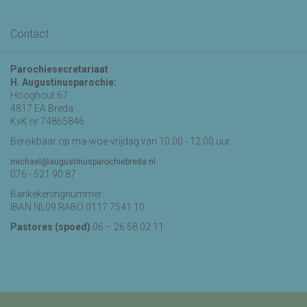
Contact
Parochiesecretariaat
H. Augustinusparochie:
Hooghout 67
4817 EA Breda
KvK nr 74865846
Bereikbaar op ma-woe-vrijdag van 10.00 - 12.00 uur.
michael@augustinusparochiebreda.nl
076 - 521 90 87
Bankekeningnummer:
IBAN NL09 RABO 0117 7541 10
Pastores (spoed)
06 – 26 58 02 11