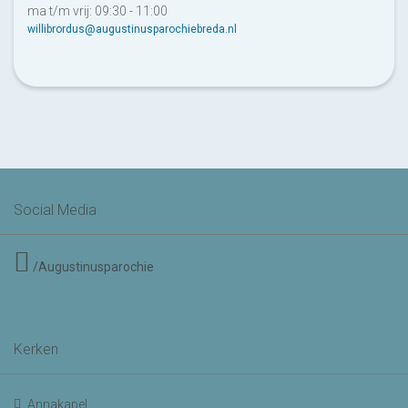
ma t/m vrij: 09:30 - 11:00
willibrordus@augustinusparochiebreda.nl
Social Media
/Augustinusparochie
Kerken
Annakapel