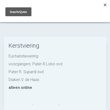
Toggle
navigation
Kerstviering
Eucharistieviering
voorgangers: Pater R.Lobo svd
Pater R. Supardi svd
Diaken V. de Haas
alleen online
Marry en Trudy
-
9 december 2021
-
No Comments