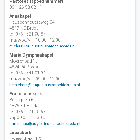
Pastores (spoednummer)
06 – 26 58 02 11
Annakapel
Heusdenhoutseweg 34
4817 NC Breda
tel: 076 - 521 90 87
ma/woe/vrij: 10:00 - 12:00
michael@augustinusparochiebreda.nl
Maria Dymphnakapel
Moerenpad 10
4824 PA Breda
tel: 076 - 541 01 94
ma/woe/vrij: 09:00 - 12:00
bethlehem@augustinusparochiebreda.nl
Franciscuskerk
Belgiëplein 6
4826 KT Breda
tel: 076 - 571 15 67
vrij: 09:00 - 11.30 u
franciscus@augustinusparochiebreda.nl
Lucaskerk
Tweeschaar 125