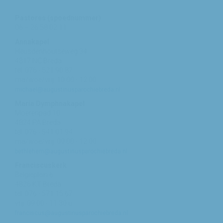
Pastores (spoednummer)
06 – 26 58 02 11
Annakapel
Heusdenhoutseweg 34
4817 NC Breda
tel: 076 - 521 90 87
ma/woe/vrij: 10:00 - 12:00
michael@augustinusparochiebreda.nl
Maria Dymphnakapel
Moerenpad 10
4824 PA Breda
tel: 076 - 541 01 94
ma/woe/vrij: 09:00 - 12:00
bethlehem@augustinusparochiebreda.nl
Franciscuskerk
Belgiëplein 6
4826 KT Breda
tel: 076 - 571 15 67
vrij: 09:00 - 11.30 u
franciscus@augustinusparochiebreda.nl