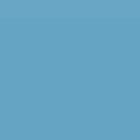
Social Media
/Augustinusparochie
Kerken
Annakapel
Maria Dymphnakapel
Franciscuskerk
Lucaskerk
Michaelkerk