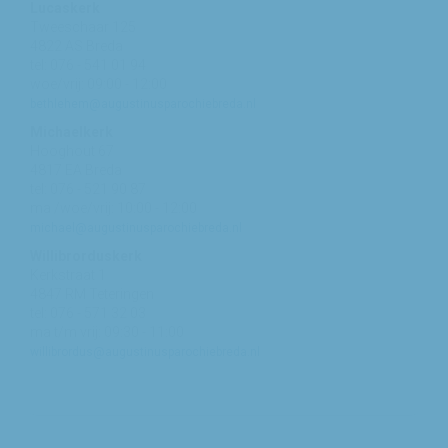
Lucaskerk
Tweeschaar 125
4822 AS Breda
tel: 076 - 541 01 94
woe/vrij: 09:00 - 12:00
bethlehem@augustinusparochiebreda.nl
Michaelkerk
Hooghout 67
4817 EA Breda
tel: 076 - 521 90 87
ma /woe/vrij: 10:00 - 12:00
michael@augustinusparochiebreda.nl
Willibrorduskerk
Kerkstraat 1
4847 RM Teteringen
tel: 076 - 571 32 03
ma t/m vrij: 09:30 - 11:00
willibrordus@augustinusparochiebreda.nl