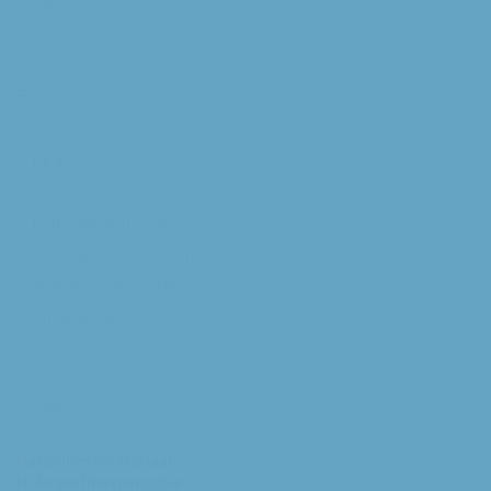
Willibrorduskerk
Extra
RK Kerk
Bisdom Breda
Katholiek Nieuwsblad
Sint Franciscuscentrum
augustijnsverband.nl
Privacybeleid
Contact
Parochiesecretariaat
H. Augustinusparochie: