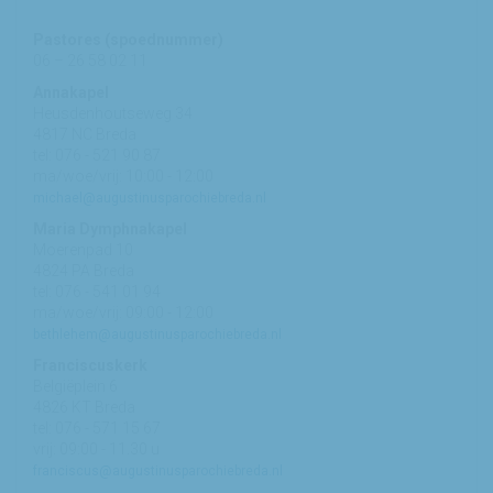
Pastores (spoednummer)
06 – 26 58 02 11
Annakapel
Heusdenhoutseweg 34
4817 NC Breda
tel: 076 - 521 90 87
ma/woe/vrij: 10:00 - 12:00
michael@augustinusparochiebreda.nl
Maria Dymphnakapel
Moerenpad 10
4824 PA Breda
tel: 076 - 541 01 94
ma/woe/vrij: 09:00 - 12:00
bethlehem@augustinusparochiebreda.nl
Franciscuskerk
Belgiëplein 6
4826 KT Breda
tel: 076 - 571 15 67
vrij: 09:00 - 11.30 u
franciscus@augustinusparochiebreda.nl