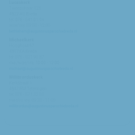
Lucaskerk
Tweeschaar 125
4822 AS Breda
tel: 076 - 541 01 94
woe/vrij: 09:00 - 12:00
bethlehem@augustinusparochiebreda.nl
Michaelkerk
Hooghout 67
4817 EA Breda
tel: 076 - 521 90 87
ma /woe/vrij: 10:00 - 12:00
michael@augustinusparochiebreda.nl
Willibrorduskerk
Kerkstraat 1
4847 RM Teteringen
tel: 076 - 571 32 03
ma t/m vrij: 09:30 - 11:00
willibrordus@augustinusparochiebreda.nl