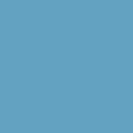
Willibrorduskerk
Extra
RK Kerk
Bisdom Breda
Katholiek Nieuwsblad
Sint Franciscuscentrum
augustijnsverband.nl
Privacybeleid
Contact
Parochiesecretariaat
H. Augustinusparochie: