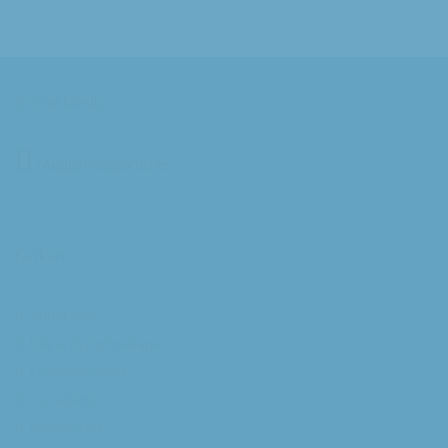
Social Media
/Augustinusparochie
Kerken
Annakapel
Maria Dymphnakapel
Franciscuskerk
Lucaskerk
Michaelkerk