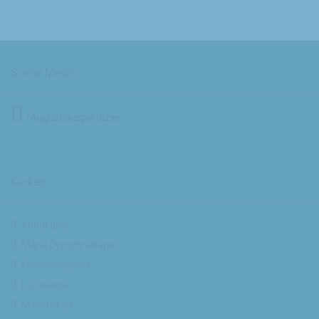
Social Media
/Augustinusparochie
Kerken
Annakapel
Maria Dymphnakapel
Franciscuskerk
Lucaskerk
Michaelkerk