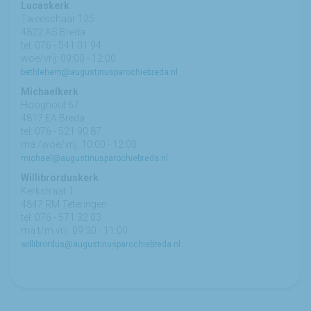
Lucaskerk
Tweeschaar 125
4822 AS Breda
tel: 076 - 541 01 94
woe/vrij: 09:00 - 12:00
bethlehem@augustinusparochiebreda.nl
Michaelkerk
Hooghout 67
4817 EA Breda
tel: 076 - 521 90 87
ma /woe/vrij: 10:00 - 12:00
michael@augustinusparochiebreda.nl
Willibrorduskerk
Kerkstraat 1
4847 RM Teteringen
tel: 076 - 571 32 03
ma t/m vrij: 09:30 - 11:00
willibrordus@augustinusparochiebreda.nl