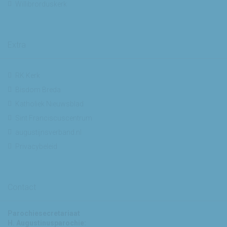
Willibrorduskerk
Extra
RK Kerk
Bisdom Breda
Katholiek Nieuwsblad
Sint Franciscuscentrum
augustijnsverband.nl
Privacybeleid
Contact
Parochiesecretariaat
H. Augustinusparochie: