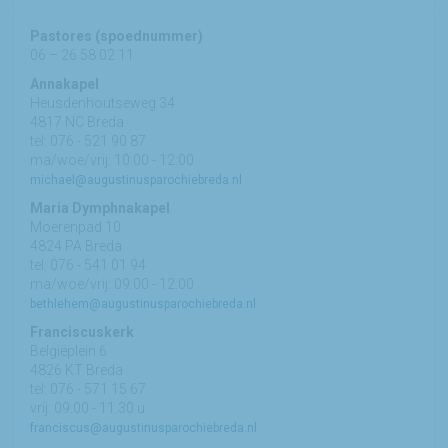
Pastores (spoednummer)
06 – 26 58 02 11
Annakapel
Heusdenhoutseweg 34
4817 NC Breda
tel: 076 - 521 90 87
ma/woe/vrij: 10:00 - 12:00
michael@augustinusparochiebreda.nl
Maria Dymphnakapel
Moerenpad 10
4824 PA Breda
tel: 076 - 541 01 94
ma/woe/vrij: 09:00 - 12:00
bethlehem@augustinusparochiebreda.nl
Franciscuskerk
Belgiëplein 6
4826 KT Breda
tel: 076 - 571 15 67
vrij: 09:00 - 11.30 u
franciscus@augustinusparochiebreda.nl