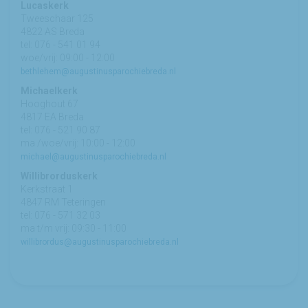
Lucaskerk
Tweeschaar 125
4822 AS Breda
tel: 076 - 541 01 94
woe/vrij: 09:00 - 12:00
bethlehem@augustinusparochiebreda.nl
Michaelkerk
Hooghout 67
4817 EA Breda
tel: 076 - 521 90 87
ma /woe/vrij: 10:00 - 12:00
michael@augustinusparochiebreda.nl
Willibrorduskerk
Kerkstraat 1
4847 RM Teteringen
tel: 076 - 571 32 03
ma t/m vrij: 09:30 - 11:00
willibrordus@augustinusparochiebreda.nl