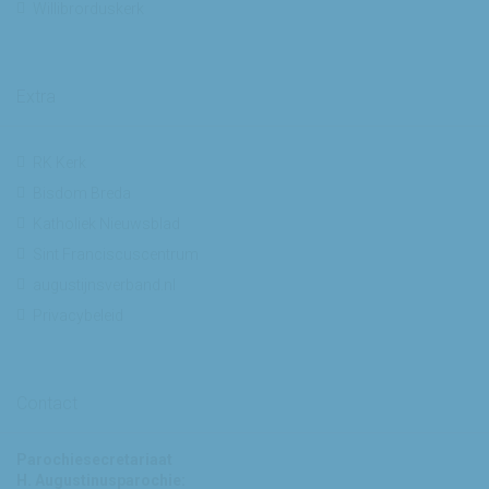
Willibrorduskerk
Extra
RK Kerk
Bisdom Breda
Katholiek Nieuwsblad
Sint Franciscuscentrum
augustijnsverband.nl
Privacybeleid
Contact
Parochiesecretariaat
H. Augustinusparochie: