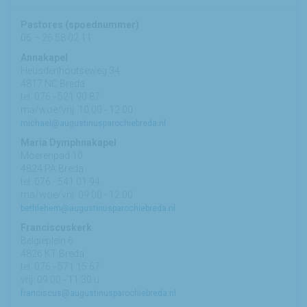
Pastores (spoednummer)
06 – 26 58 02 11
Annakapel
Heusdenhoutseweg 34
4817 NC Breda
tel: 076 - 521 90 87
ma/woe/vrij: 10:00 - 12:00
michael@augustinusparochiebreda.nl
Maria Dymphnakapel
Moerenpad 10
4824 PA Breda
tel: 076 - 541 01 94
ma/woe/vrij: 09:00 - 12:00
bethlehem@augustinusparochiebreda.nl
Franciscuskerk
Belgiëplein 6
4826 KT Breda
tel: 076 - 571 15 67
vrij: 09:00 - 11.30 u
franciscus@augustinusparochiebreda.nl