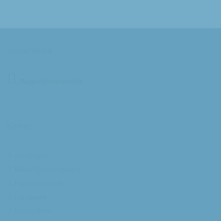
Social Media
/Augustinusparochie
Kerken
Annakapel
Maria Dymphnakapel
Franciscuskerk
Lucaskerk
Michaelkerk