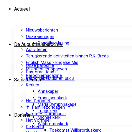
Actueel
Nieuwsberichten
Onze vieringen
Dagelijkse lezing
De Augustinusparochie
Activiteiten
Terugkerende activiteiten binnen R.K. Breda
English Mass - Engelse Mis
Onze parochie
Misintenties opgeven
Pastoraal team
Parochiemagazine
Parochiebestuur en pkc's
Sacramenten
Kerken
Annakapel
Franciscuskerk
Het Doopsel
Maria Dymphnakapel
✝ Familiezondagen ✝
Lucaskerk
Eerste H. Communie
Doneren
Michaelkerk
Het Vormsel
Willibrorduskerk
De Biecht
Toekomst Willibrorduskerk