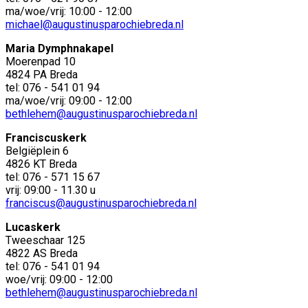
ma/woe/vrij: 10:00 - 12:00
michael@augustinusparochiebreda.nl
Maria Dymphnakapel
Moerenpad 10
4824 PA Breda
tel: 076 - 541 01 94
ma/woe/vrij: 09:00 - 12:00
bethlehem@augustinusparochiebreda.nl
Franciscuskerk
Belgiëplein 6
4826 KT Breda
tel: 076 - 571 15 67
vrij: 09:00 - 11.30 u
franciscus@augustinusparochiebreda.nl
Lucaskerk
Tweeschaar 125
4822 AS Breda
tel: 076 - 541 01 94
woe/vrij: 09:00 - 12:00
bethlehem@augustinusparochiebreda.nl