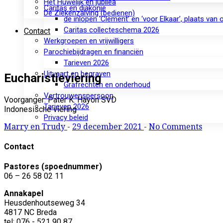
Het Huwelijk en jubilea
Caritas en diakonie
De Ziekenzalving (bedienen)
de inlopen ‘Clement’ en ‘voor Elkaar’, plaats van
Caritas collecteschema 2026
Contact
Werkgroepen en vrijwilligers
Parochiebijdragen en financiën
Tarieven 2026
Uitvaart en begraven
Eucharistieviering
Grafrechten en onderhoud
Vertrouwenspersoon
Voorganger: Pater K. Hayon SVD
Tarieven 2026
Indonesische viering
Privacy beleid
Marry en Trudy
-
29 december 2021
-
No Comments
Contact
Pastores (spoednummer)
06 – 26 58 02 11
Annakapel
Heusdenhoutseweg 34
4817 NC Breda
tel: 076 - 521 90 87