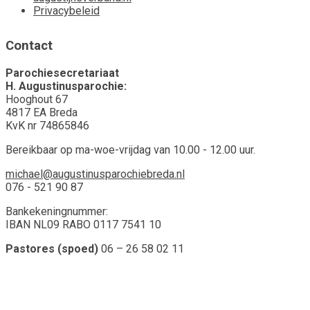
Privacybeleid
Contact
Parochiesecretariaat
H. Augustinusparochie:
Hooghout 67
4817 EA Breda
KvK nr 74865846
Bereikbaar op ma-woe-vrijdag van 10.00 - 12.00 uur.
michael@augustinusparochiebreda.nl
076 - 521 90 87
Bankekeningnummer:
IBAN NL09 RABO 0117 7541 10
Pastores (spoed)
06 – 26 58 02 11