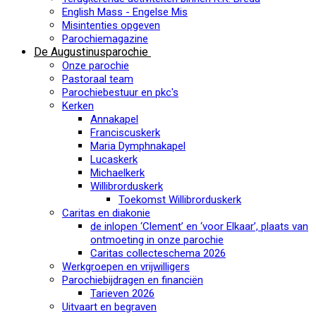
English Mass - Engelse Mis
Misintenties opgeven
Parochiemagazine
De Augustinusparochie
Onze parochie
Pastoraal team
Parochiebestuur en pkc's
Kerken
Annakapel
Franciscuskerk
Maria Dymphnakapel
Lucaskerk
Michaelkerk
Willibrorduskerk
Toekomst Willibrorduskerk
Caritas en diakonie
de inlopen ‘Clement’ en ‘voor Elkaar’, plaats van
ontmoeting in onze parochie
Caritas collecteschema 2026
Werkgroepen en vrijwilligers
Parochiebijdragen en financiën
Tarieven 2026
Uitvaart en begraven