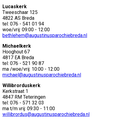
Lucaskerk
Tweeschaar 125
4822 AS Breda
tel: 076 - 541 01 94
woe/vrij: 09:00 - 12:00
bethlehem@augustinusparochiebreda.nl
Michaelkerk
Hooghout 67
4817 EA Breda
tel: 076 - 521 90 87
ma /woe/vrij: 10:00 - 12:00
michael@augustinusparochiebreda.nl
Willibrorduskerk
Kerkstraat 1
4847 RM Teteringen
tel: 076 - 571 32 03
ma t/m vrij: 09:30 - 11:00
willibrordus@augustinusparochiebreda.nl