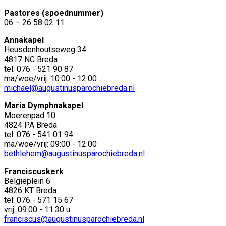
Pastores (spoednummer)
06 – 26 58 02 11
Annakapel
Heusdenhoutseweg 34
4817 NC Breda
tel: 076 - 521 90 87
ma/woe/vrij: 10:00 - 12:00
michael@augustinusparochiebreda.nl
Maria Dymphnakapel
Moerenpad 10
4824 PA Breda
tel: 076 - 541 01 94
ma/woe/vrij: 09:00 - 12:00
bethlehem@augustinusparochiebreda.nl
Franciscuskerk
Belgiëplein 6
4826 KT Breda
tel: 076 - 571 15 67
vrij: 09:00 - 11.30 u
franciscus@augustinusparochiebreda.nl