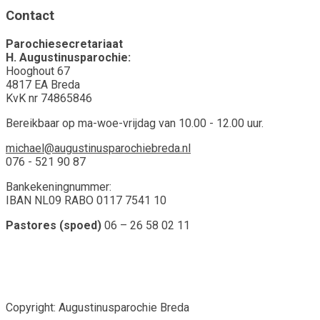
Contact
Parochiesecretariaat
H. Augustinusparochie:
Hooghout 67
4817 EA Breda
KvK nr 74865846
Bereikbaar op ma-woe-vrijdag van 10.00 - 12.00 uur.
michael@augustinusparochiebreda.nl
076 - 521 90 87
Bankekeningnummer:
IBAN NL09 RABO 0117 7541 10
Pastores (spoed)
06 – 26 58 02 11
Copyright: Augustinusparochie Breda