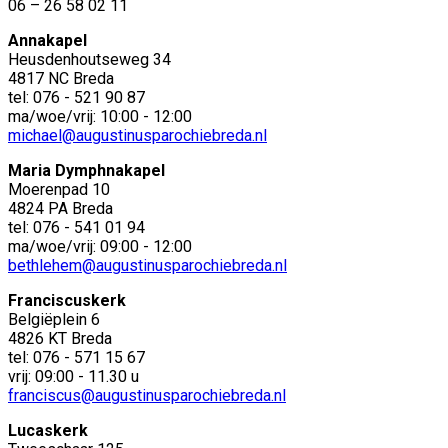
06 – 26 58 02 11
Annakapel
Heusdenhoutseweg 34
4817 NC Breda
tel: 076 - 521 90 87
ma/woe/vrij: 10:00 - 12:00
michael@augustinusparochiebreda.nl
Maria Dymphnakapel
Moerenpad 10
4824 PA Breda
tel: 076 - 541 01 94
ma/woe/vrij: 09:00 - 12:00
bethlehem@augustinusparochiebreda.nl
Franciscuskerk
Belgiëplein 6
4826 KT Breda
tel: 076 - 571 15 67
vrij: 09:00 - 11.30 u
franciscus@augustinusparochiebreda.nl
Lucaskerk