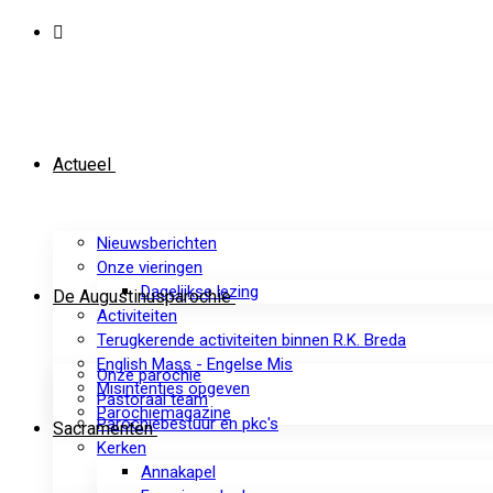
Actueel
Nieuwsberichten
Onze vieringen
Dagelijkse lezing
De Augustinusparochie
Activiteiten
Terugkerende activiteiten binnen R.K. Breda
English Mass - Engelse Mis
Onze parochie
Misintenties opgeven
Pastoraal team
Parochiemagazine
Parochiebestuur en pkc's
Sacramenten
Kerken
Annakapel