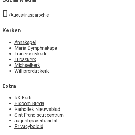
Social Media
/Augustinusparochie
Kerken
Annakapel
Maria Dymphnakapel
Franciscuskerk
Lucaskerk
Michaelkerk
Willibrorduskerk
Extra
RK Kerk
Bisdom Breda
Katholiek Nieuwsblad
Sint Franciscuscentrum
augustijnsverband.nl
Privacybeleid