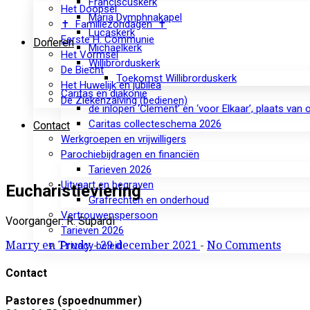
Franciscuskerk
Het Doopsel
Maria Dymphnakapel
✝ Familiezondagen ✝
Lucaskerk
Eerste H. Communie
Doneren
Michaelkerk
Het Vormsel
Willibrorduskerk
De Biecht
Toekomst Willibrorduskerk
Het Huwelijk en jubilea
Caritas en diakonie
De Ziekenzalving (bedienen)
de inlopen ‘Clement’ en ‘voor Elkaar’, plaats van
Caritas collecteschema 2026
Contact
Werkgroepen en vrijwilligers
Parochiebijdragen en financiën
Tarieven 2026
Uitvaart en begraven
Eucharistieviering
Grafrechten en onderhoud
Vertrouwenspersoon
Voorganger: R. Supardi
Tarieven 2026
Marry en Trudy
-
29 december 2021
-
No Comments
Privacy beleid
Contact
Pastores (spoednummer)