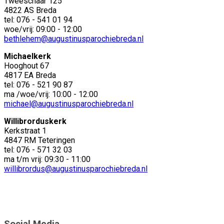
Tweeschaar 125
4822 AS Breda
tel: 076 - 541 01 94
woe/vrij: 09:00 - 12:00
bethlehem@augustinusparochiebreda.nl
Michaelkerk
Hooghout 67
4817 EA Breda
tel: 076 - 521 90 87
ma /woe/vrij: 10:00 - 12:00
michael@augustinusparochiebreda.nl
Willibrorduskerk
Kerkstraat 1
4847 RM Teteringen
tel: 076 - 571 32 03
ma t/m vrij: 09:30 - 11:00
willibrordus@augustinusparochiebreda.nl