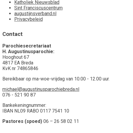
Katholiek Nieuwsblad
Sint Franciscuscentrum
augustijnsverband.nl
Privacybeleid
Contact
Parochiesecretariaat
H. Augustinusparochie:
Hooghout 67
4817 EA Breda
KvK nr 74865846
Bereikbaar op ma-woe-vrijdag van 10.00 - 12.00 uur.
michael@augustinusparochiebreda.nl
076 - 521 90 87
Bankekeningnummer:
IBAN NL09 RABO 0117 7541 10
Pastores (spoed)
06 – 26 58 02 11