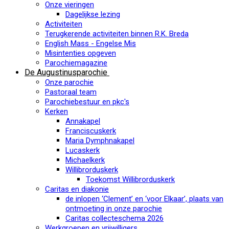
Onze vieringen
Dagelijkse lezing
Activiteiten
Terugkerende activiteiten binnen R.K. Breda
English Mass - Engelse Mis
Misintenties opgeven
Parochiemagazine
De Augustinusparochie
Onze parochie
Pastoraal team
Parochiebestuur en pkc's
Kerken
Annakapel
Franciscuskerk
Maria Dymphnakapel
Lucaskerk
Michaelkerk
Willibrorduskerk
Toekomst Willibrorduskerk
Caritas en diakonie
de inlopen ‘Clement’ en ‘voor Elkaar’, plaats van
ontmoeting in onze parochie
Caritas collecteschema 2026
Werkgroepen en vrijwilligers