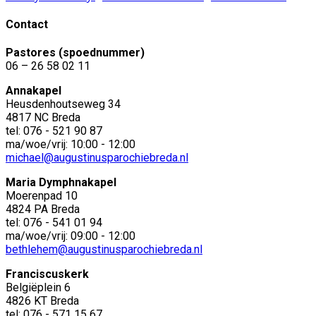
Contact
Pastores (spoednummer)
06 – 26 58 02 11
Annakapel
Heusdenhoutseweg 34
4817 NC Breda
tel: 076 - 521 90 87
ma/woe/vrij: 10:00 - 12:00
michael@augustinusparochiebreda.nl
Maria Dymphnakapel
Moerenpad 10
4824 PA Breda
tel: 076 - 541 01 94
ma/woe/vrij: 09:00 - 12:00
bethlehem@augustinusparochiebreda.nl
Franciscuskerk
Belgiëplein 6
4826 KT Breda
tel: 076 - 571 15 67