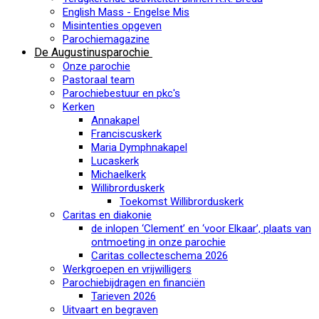
English Mass - Engelse Mis
Misintenties opgeven
Parochiemagazine
De Augustinusparochie
Onze parochie
Pastoraal team
Parochiebestuur en pkc's
Kerken
Annakapel
Franciscuskerk
Maria Dymphnakapel
Lucaskerk
Michaelkerk
Willibrorduskerk
Toekomst Willibrorduskerk
Caritas en diakonie
de inlopen ‘Clement’ en ‘voor Elkaar’, plaats van
ontmoeting in onze parochie
Caritas collecteschema 2026
Werkgroepen en vrijwilligers
Parochiebijdragen en financiën
Tarieven 2026
Uitvaart en begraven