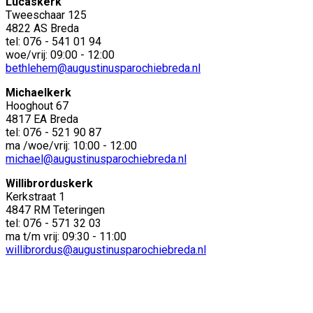
Lucaskerk
Tweeschaar 125
4822 AS Breda
tel: 076 - 541 01 94
woe/vrij: 09:00 - 12:00
bethlehem@augustinusparochiebreda.nl
Michaelkerk
Hooghout 67
4817 EA Breda
tel: 076 - 521 90 87
ma /woe/vrij: 10:00 - 12:00
michael@augustinusparochiebreda.nl
Willibrorduskerk
Kerkstraat 1
4847 RM Teteringen
tel: 076 - 571 32 03
ma t/m vrij: 09:30 - 11:00
willibrordus@augustinusparochiebreda.nl