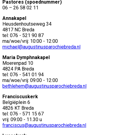
Pastores (spoednummer)
06 – 26 58 02 11
Annakapel
Heusdenhoutseweg 34
4817 NC Breda
tel: 076 - 521 90 87
ma/woe/vrij: 10:00 - 12:00
michael@augustinusparochiebreda.nl
Maria Dymphnakapel
Moerenpad 10
4824 PA Breda
tel: 076 - 541 01 94
ma/woe/vrij: 09:00 - 12:00
bethlehem@augustinusparochiebreda.nl
Franciscuskerk
Belgiëplein 6
4826 KT Breda
tel: 076 - 571 15 67
vrij: 09:00 - 11.30 u
franciscus@augustinusparochiebreda.nl