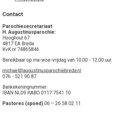
Contact
Parochiesecretariaat
H. Augustinusparochie:
Hooghout 67
4817 EA Breda
KvK nr 74865846
Bereikbaar op ma-woe-vrijdag van 10.00 - 12.00 uur.
michael@augustinusparochiebreda.nl
076 - 521 90 87
Bankekeningnummer:
IBAN NL09 RABO 0117 7541 10
Pastores (spoed)
06 – 26 58 02 11