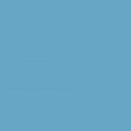
Pastores (spoednummer)
06 – 26 58 02 11
Annakapel
Heusdenhoutseweg 34
4817 NC Breda
tel: 076 - 521 90 87
ma/woe/vrij: 10:00 - 12:00
michael@augustinusparochiebreda.nl
Maria Dymphnakapel
Moerenpad 10
4824 PA Breda
tel: 076 - 541 01 94
ma/woe/vrij: 09:00 - 12:00
bethlehem@augustinusparochiebreda.nl
Franciscuskerk
Belgiëplein 6
4826 KT Breda
tel: 076 - 571 15 67
vrij: 09:00 - 11.30 u
franciscus@augustinusparochiebreda.nl