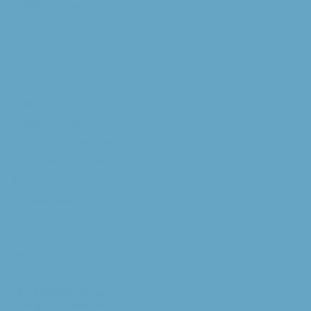
Willibrorduskerk
Extra
RK Kerk
Bisdom Breda
Katholiek Nieuwsblad
Sint Franciscuscentrum
augustijnsverband.nl
Privacybeleid
Contact
Parochiesecretariaat
H. Augustinusparochie: