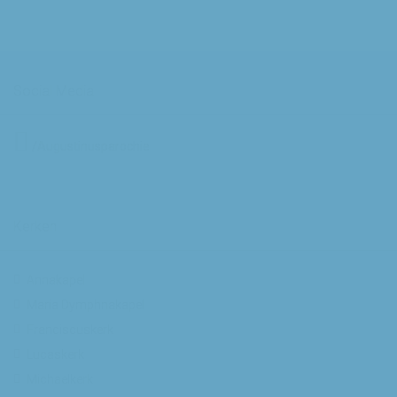
Social Media
/Augustinusparochie
Kerken
Annakapel
Maria Dymphnakapel
Franciscuskerk
Lucaskerk
Michaelkerk