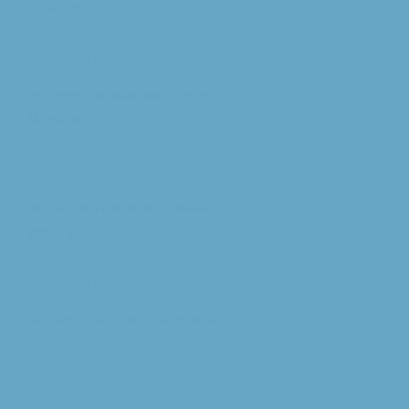
Lucaskerk
Tweeschaar 125
4822 AS Breda
tel: 076 - 541 01 94
woe/vrij: 09:00 - 12:00
bethlehem@augustinusparochiebreda.nl
Michaelkerk
Hooghout 67
4817 EA Breda
tel: 076 - 521 90 87
ma /woe/vrij: 10:00 - 12:00
michael@augustinusparochiebreda.nl
Willibrorduskerk
Kerkstraat 1
4847 RM Teteringen
tel: 076 - 571 32 03
ma t/m vrij: 09:30 - 11:00
willibrordus@augustinusparochiebreda.nl