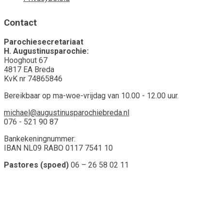
Contact
Parochiesecretariaat
H. Augustinusparochie:
Hooghout 67
4817 EA Breda
KvK nr 74865846
Bereikbaar op ma-woe-vrijdag van 10.00 - 12.00 uur.
michael@augustinusparochiebreda.nl
076 - 521 90 87
Bankekeningnummer:
IBAN NL09 RABO 0117 7541 10
Pastores (spoed)
06 – 26 58 02 11