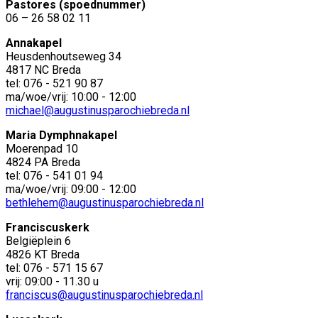
Pastores (spoednummer)
06 – 26 58 02 11
Annakapel
Heusdenhoutseweg 34
4817 NC Breda
tel: 076 - 521 90 87
ma/woe/vrij: 10:00 - 12:00
michael@augustinusparochiebreda.nl
Maria Dymphnakapel
Moerenpad 10
4824 PA Breda
tel: 076 - 541 01 94
ma/woe/vrij: 09:00 - 12:00
bethlehem@augustinusparochiebreda.nl
Franciscuskerk
Belgiëplein 6
4826 KT Breda
tel: 076 - 571 15 67
vrij: 09:00 - 11.30 u
franciscus@augustinusparochiebreda.nl