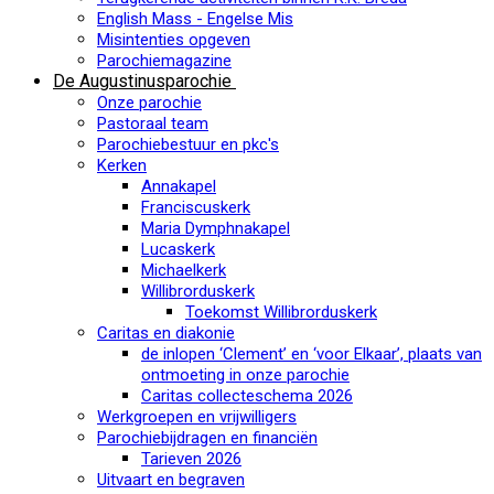
English Mass - Engelse Mis
Misintenties opgeven
Parochiemagazine
De Augustinusparochie
Onze parochie
Pastoraal team
Parochiebestuur en pkc's
Kerken
Annakapel
Franciscuskerk
Maria Dymphnakapel
Lucaskerk
Michaelkerk
Willibrorduskerk
Toekomst Willibrorduskerk
Caritas en diakonie
de inlopen ‘Clement’ en ‘voor Elkaar’, plaats van
ontmoeting in onze parochie
Caritas collecteschema 2026
Werkgroepen en vrijwilligers
Parochiebijdragen en financiën
Tarieven 2026
Uitvaart en begraven