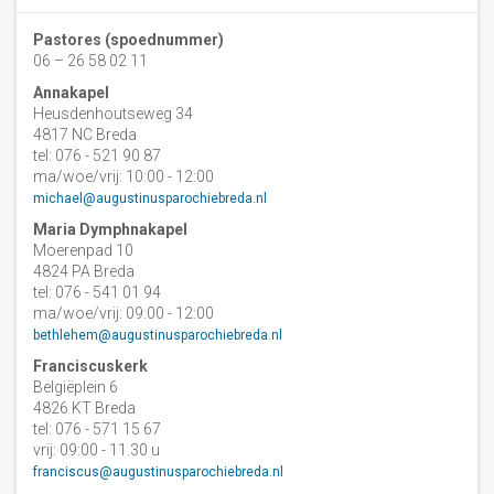
Pastores (spoednummer)
06 – 26 58 02 11
Annakapel
Heusdenhoutseweg 34
4817 NC Breda
tel: 076 - 521 90 87
ma/woe/vrij: 10:00 - 12:00
michael@augustinusparochiebreda.nl
Maria Dymphnakapel
Moerenpad 10
4824 PA Breda
tel: 076 - 541 01 94
ma/woe/vrij: 09:00 - 12:00
bethlehem@augustinusparochiebreda.nl
Franciscuskerk
Belgiëplein 6
4826 KT Breda
tel: 076 - 571 15 67
vrij: 09:00 - 11.30 u
franciscus@augustinusparochiebreda.nl