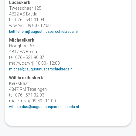
Lucaskerk
Tweeschaar 125
4822 AS Breda
tel: 076 - 541 01 94
woe/vrij: 09:00 - 12:00
bethlehem@augustinusparochiebreda.nl
Michaelkerk
Hooghout 67
4817 EA Breda
tel: 076 - 521 90 87
ma /woe/vrij: 10:00 - 12:00
michael@augustinusparochiebreda.nl
Willibrorduskerk
Kerkstraat 1
4847 RM Teteringen
tel: 076 - 571 32 03
ma t/m vrij: 09:30 - 11:00
willibrordus@augustinusparochiebreda.nl