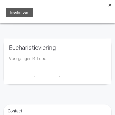
Toggle
navigation
Eucharistieviering
Voorganger: R. Lobo
Marry en Trudy
-
16 januari 2020
-
No Comments
Contact