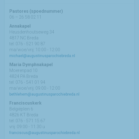
Pastores (spoednummer)
06 – 26 58 02 11
Annakapel
Heusdenhoutseweg 34
4817 NC Breda
tel: 076 - 521 90 87
ma/woe/vrij: 10:00 - 12:00
michael@augustinusparochiebreda.nl
Maria Dymphnakapel
Moerenpad 10
4824 PA Breda
tel: 076 - 541 01 94
ma/woe/vrij: 09:00 - 12:00
bethlehem@augustinusparochiebreda.nl
Franciscuskerk
Belgiëplein 6
4826 KT Breda
tel: 076 - 571 15 67
vrij: 09:00 - 11.30 u
franciscus@augustinusparochiebreda.nl