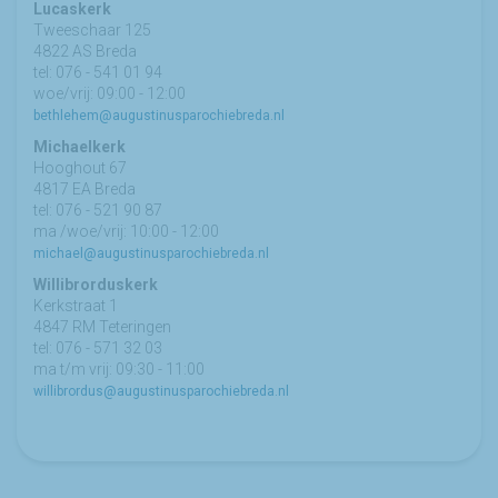
Lucaskerk
Tweeschaar 125
4822 AS Breda
tel: 076 - 541 01 94
woe/vrij: 09:00 - 12:00
bethlehem@augustinusparochiebreda.nl
Michaelkerk
Hooghout 67
4817 EA Breda
tel: 076 - 521 90 87
ma /woe/vrij: 10:00 - 12:00
michael@augustinusparochiebreda.nl
Willibrorduskerk
Kerkstraat 1
4847 RM Teteringen
tel: 076 - 571 32 03
ma t/m vrij: 09:30 - 11:00
willibrordus@augustinusparochiebreda.nl