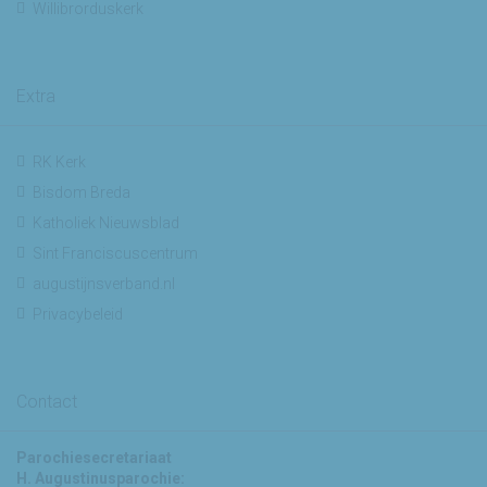
Willibrorduskerk
Extra
RK Kerk
Bisdom Breda
Katholiek Nieuwsblad
Sint Franciscuscentrum
augustijnsverband.nl
Privacybeleid
Contact
Parochiesecretariaat
H. Augustinusparochie: