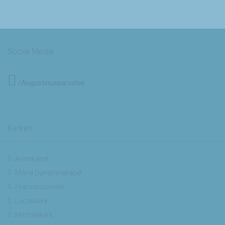
Social Media
/Augustinusparochie
Kerken
Annakapel
Maria Dymphnakapel
Franciscuskerk
Lucaskerk
Michaelkerk